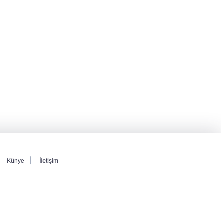
Türk isim başkan yardımcısı oldu
MGK toplanıyor: Ana gündem Terörsüz
Türkiye
Şehit aileleri ve gazilerin haklarına ilişkin
kanun teklifi, TBMM Milli Savunma
Komisyonunda kabul edildi
Künye
İletişim