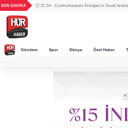
UYU
GEL
TND
BGN
SON DAKİKA
22:34 - Cumhurbaşkanı Erdoğan'ın Suudi Arabi
40
1,1820
18,1979
16,2304
28,0626
programında hangi temaslar var?
Gündem
Spor
Dünya
Özel Haber
T