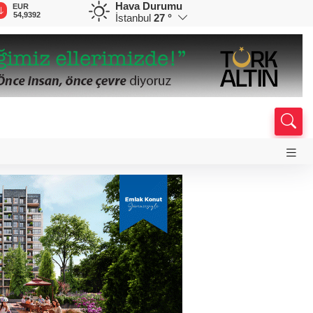
Hava Durumu
EUR
GBP
CHF
CAD
R
54,9392
64,1260
58,5477
33,9402
0
İstanbul
27 °