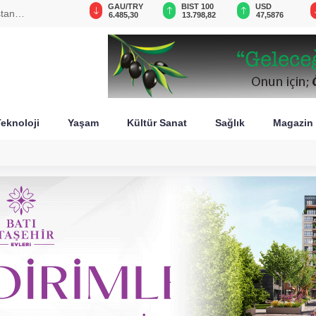
VND
GAU/TRY
BIST 100
USD
stan
0,0018
6.485,30
13.798,82
47,5876
eknoloji
Yaşam
Kültür Sanat
Sağlık
Magazin