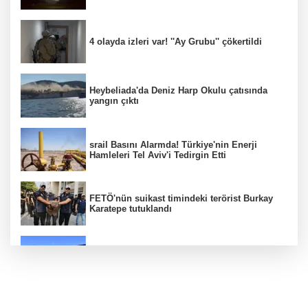
4 olayda izleri var! ''Ay Grubu'' çökertildi
Heybeliada'da Deniz Harp Okulu çatısında
yangın çıktı
srail Basını Alarmda! Türkiye'nin Enerji
Hamleleri Tel Aviv'i Tedirgin Etti
FETÖ'nün suikast timindeki terörist Burkay
Karatepe tutuklandı
İBB davasında tutukluluk incelemesinde
tahliye çıkmadı
Dünya devinde üst düzey görev değişimi!