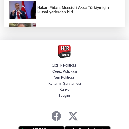
Hakan Fidan: Mescid-i Aksa Türkiye için
kutsal yerlerden biri
Başkentte yol kenarında kadın cesedi
bulunmasına ilişkin 6 şüpheli gözaltına
alındı
CHP'li belediye başkanın yazışmaları rüşvet
ağını ortaya koydu
Gizlilik Politikası
Çerez Politikası
Özel ve Ağbaba hakkında dokunulmazlık
Veri Politikası
talebi iletildi
Kullanım Şartnamesi
Künye
İletişim
Başvurular başladı! Polis Akademisi 350
komiser yardımcısı adayı alacak