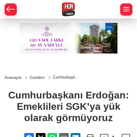
Cumhurbaşkanı
Anasayfa
Gündem
Erdoğan:
Emeklileri
SGK’ya yük
Cumhurbaşkanı Erdoğan:
olarak
görmüyoruz
Emeklileri SGK’ya yük
olarak görmüyoruz