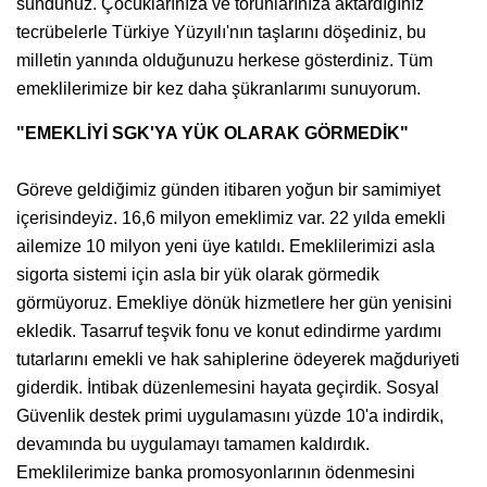
sundunuz. Çocuklarınıza ve torunlarınıza aktardığınız
tecrübelerle Türkiye Yüzyılı'nın taşlarını döşediniz, bu
milletin yanında olduğunuzu herkese gösterdiniz. Tüm
emeklilerimize bir kez daha şükranlarımı sunuyorum.
"EMEKLİYİ SGK'YA YÜK OLARAK GÖRMEDİK"
Göreve geldiğimiz günden itibaren yoğun bir samimiyet
içerisindeyiz. 16,6 milyon emeklimiz var. 22 yılda emekli
ailemize 10 milyon yeni üye katıldı. Emeklilerimizi asla
sigorta sistemi için asla bir yük olarak görmedik
görmüyoruz. Emekliye dönük hizmetlere her gün yenisini
ekledik. Tasarruf teşvik fonu ve konut edindirme yardımı
tutarlarını emekli ve hak sahiplerine ödeyerek mağduriyeti
giderdik. İntibak düzenlemesini hayata geçirdik. Sosyal
Güvenlik destek primi uygulamasını yüzde 10'a indirdik,
devamında bu uygulamayı tamamen kaldırdık.
Emeklilerimize banka promosyonlarının ödenmesini