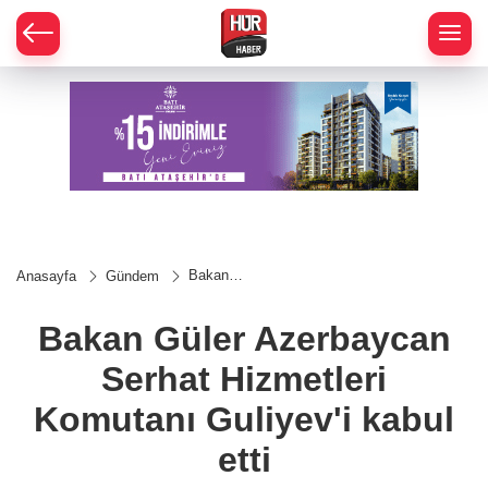
Bakan
Anasayfa
Gündem
Güler
Azerbaycan
Serhat
Bakan Güler Azerbaycan
Hizmetleri
Komutanı
Serhat Hizmetleri
Guliyev'i
kabul etti
Komutanı Guliyev'i kabul
etti