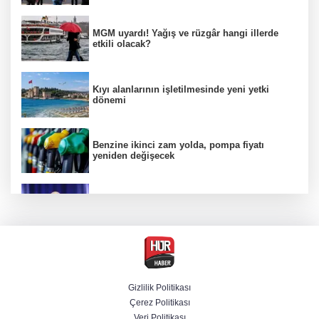
MGM uyardı! Yağış ve rüzgâr hangi illerde
etkili olacak?
Kıyı alanlarının işletilmesinde yeni yetki
dönemi
Benzine ikinci zam yolda, pompa fiyatı
yeniden değişecek
Kamuda yapay zeka 2 milyar liralık riski
belirledi
Başsavcılıktan Muzaffer Şirin hakkında
gözaltı talimatı
Gizlilik Politikası
Çerez Politikası
Bakan Uraloğlu açıkladı: Türkiye’nin 7 aylık
Veri Politikası