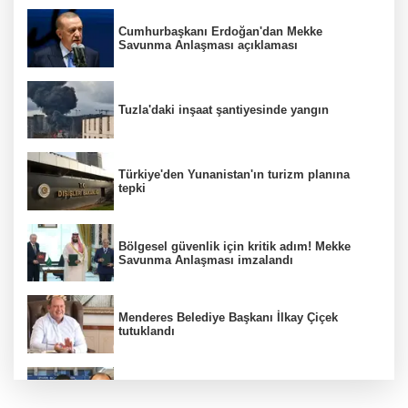
Cumhurbaşkanı Erdoğan'dan Mekke
Savunma Anlaşması açıklaması
Tuzla'daki inşaat şantiyesinde yangın
Türkiye'den Yunanistan'ın turizm planına
tepki
Bölgesel güvenlik için kritik adım! Mekke
Savunma Anlaşması imzalandı
Menderes Belediye Başkanı İlkay Çiçek
tutuklandı
Hür Ağbaba soruşturmasında MASAK para
hareketlerini inceledi