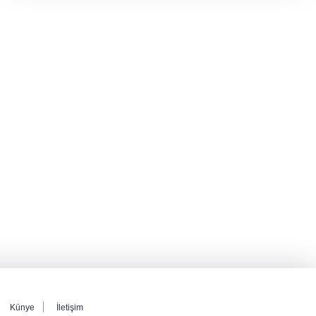
Bakan Gürlek: Kanunda şehitleri incitecek
düzenleme yok
Derin taarruz, yüksek hassasiyet! Bayraktar
AKINCI TİHA TOLUN P ile vurdu
Bakan Yumaklı duyurdu! Çiftçilere ödemeler
bugün yapılıyor
Künye
İletişim