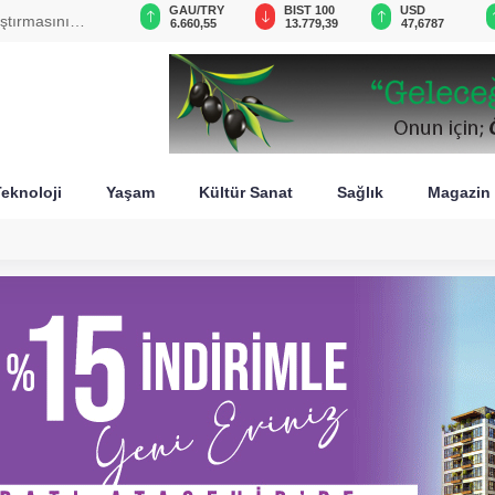
VND
GAU/TRY
BIST 100
USD
ştırmasını
0,0018
6.660,55
13.779,39
47,6787
eknoloji
Yaşam
Kültür Sanat
Sağlık
Magazin