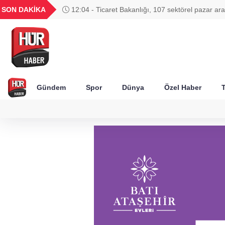
UYU
GEL
TND
BGN
SON DAKİKA
12:04 - Ticaret Bakanlığı, 107 sektörel pazar ara
52
1,1849
18,2677
16,3788
27,9743
hizmete sundu
Gündem
Spor
Dünya
Özel Haber
T