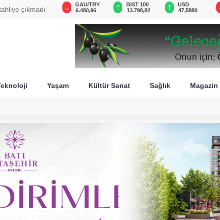
VND
GAU/TRY
BIST 100
USD
tahliye çıkmadı
0,0018
6.480,96
13.798,82
47,5880
eknoloji
Yaşam
Kültür Sanat
Sağlık
Magazin