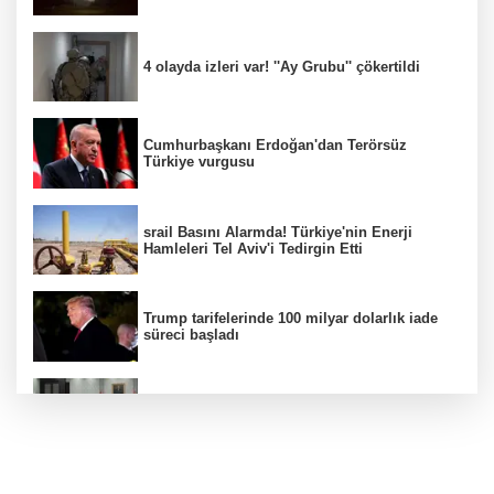
4 olayda izleri var! ''Ay Grubu'' çökertildi
Cumhurbaşkanı Erdoğan'dan Terörsüz
Türkiye vurgusu
srail Basını Alarmda! Türkiye'nin Enerji
Hamleleri Tel Aviv'i Tedirgin Etti
Trump tarifelerinde 100 milyar dolarlık iade
süreci başladı
MGK toplanıyor: Ana gündem Terörsüz
Türkiye
FETÖ'nün suikast timindeki terörist Burkay