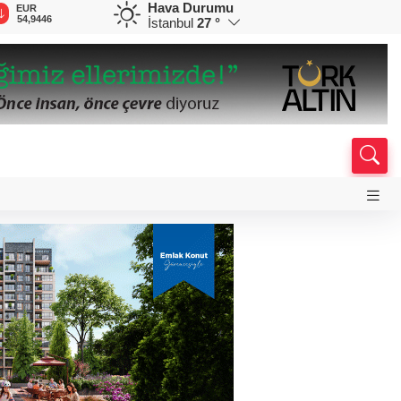
Hava Durumu
EUR
GBP
CHF
CAD
R
54,9446
64,1488
58,5560
33,9236
0
İstanbul
27 °