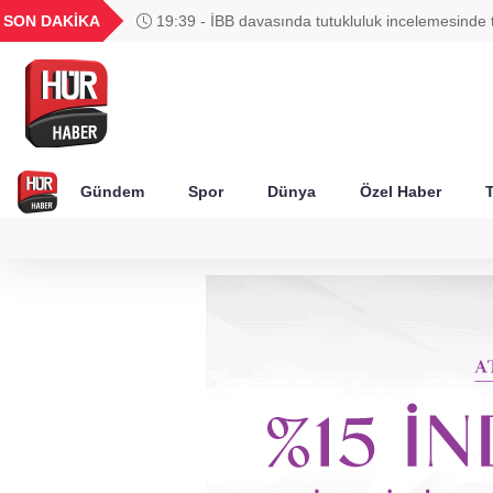
UYU
GEL
TND
BGN
SON DAKİKA
19:39 - İBB davasında tutukluluk incelemesinde 
42
1,1820
18,1981
16,2306
28,0626
Gündem
Spor
Dünya
Özel Haber
T