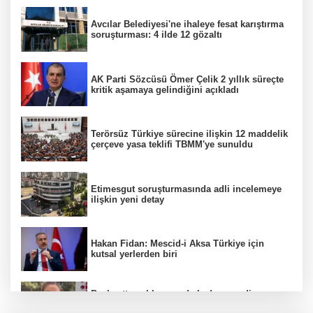
Avcılar Belediyesi'ne ihaleye fesat karıştırma
soruşturması: 4 ilde 12 gözaltı
AK Parti Sözcüsü Ömer Çelik 2 yıllık süreçte
kritik aşamaya gelindiğini açıkladı
Terörsüz Türkiye sürecine ilişkin 12 maddelik
çerçeve yasa teklifi TBMM'ye sunuldu
Etimesgut soruşturmasında adli incelemeye
ilişkin yeni detay
Hakan Fidan: Mescid-i Aksa Türkiye için
kutsal yerlerden biri
Başkentte yol kenarında kadın cesedi
bulunmasına ilişkin 6 şüpheli gözaltına