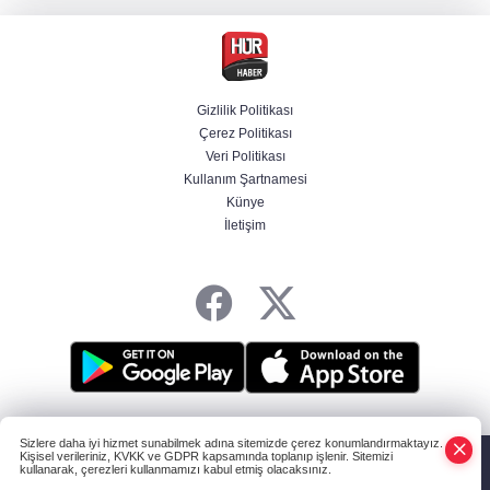
alındı
CHP'li belediye başkanın yazışmaları rüşvet
ağını ortaya koydu
Gizlilik Politikası
Çerez Politikası
Özel ve Ağbaba hakkında dokunulmazlık
Veri Politikası
talebi iletildi
Kullanım Şartnamesi
Künye
İletişim
Başvurular başladı! Polis Akademisi 350
komiser yardımcısı adayı alacak
HABER YAZILIMI
ve TURKTICARET.NET projesidir Copyright© 2006-2026
Sizlere daha iyi hizmet sunabilmek adına sitemizde çerez konumlandırmaktayız.
Tüm hakları saklıdır.
Kişisel verileriniz, KVKK ve GDPR kapsamında toplanıp işlenir. Sitemizi
kullanarak, çerezleri kullanmamızı kabul etmiş olacaksınız.
Anasayfa
Haber Ara