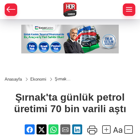
Şırnak'ta
Anasayfa
Ekonomi
günlük
petrol
üretimi
Şırnak'ta günlük petrol
70 bin
varili
üretimi 70 bin varili aştı
aştı