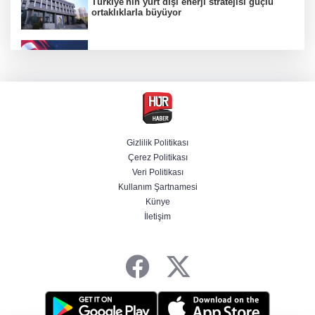
Türkiye'nin yurt dışı enerji stratejisi güçlü
ortaklıklarla büyüyor
"Uzay"a ayrılan AR-GE bütçesi 107 kat arttı
Terörsüz Türkiye yasa teklifi Komisyon'dan
geçti
Gizlilik Politikası
Çerez Politikası
Savunmada Mekke ittifakı! Caydırıcılık
Veri Politikası
şemsiyesi büyüdü
Kullanım Şartnamesi
Künye
İletişim
Şanlıurfa'da termometreler 47 dereceyi
gösterdi