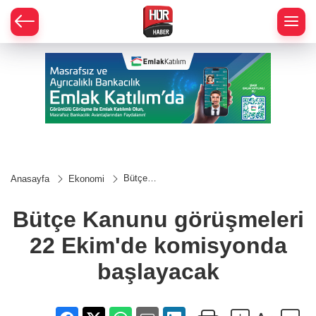
Bütçe
Anasayfa
Ekonomi
Kanunu
görüşmeleri
22 Ekim'de
Bütçe Kanunu görüşmeleri
komisyonda
başlayacak
22 Ekim'de komisyonda
başlayacak