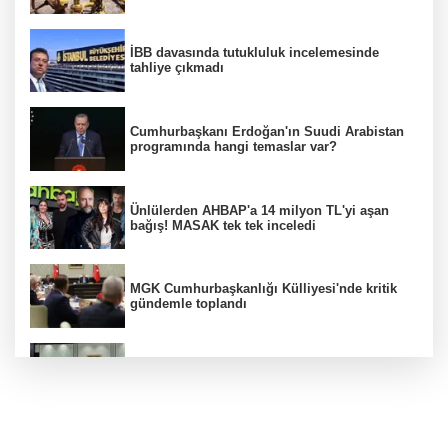
İBB davasında tutukluluk incelemesinde
tahliye çıkmadı
Cumhurbaşkanı Erdoğan'ın Suudi Arabistan
programında hangi temaslar var?
Ünlülerden AHBAP'a 14 milyon TL'yi aşan
bağış! MASAK tek tek inceledi
MGK Cumhurbaşkanlığı Külliyesi'nde kritik
gündemle toplandı
MGK toplantısı sona erdi, 8 maddelik bildiri
yayımlandı
Özgür Özel'in Menderes Belediye Başkanı