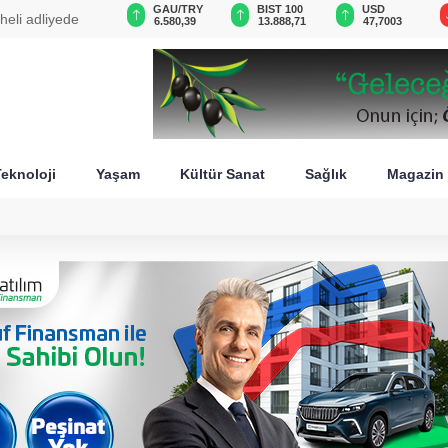
VND
GAU/TRY
BIST 100
USD
09:00 - Kritik viraj dönüldü: Meclis'te çerçeve yasa m
0,0018
6.580,39
13.888,71
47,7003
eknoloji
Yaşam
Kültür Sanat
Sağlık
Magazin