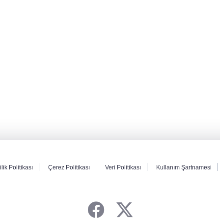
ilik Politikası
Çerez Politikası
Veri Politikası
Kullanım Şartnamesi