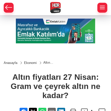
Altın
Anasayfa
Ekonomi
fiyatları
27
Nisan:
Altın fiyatları 27 Nisan:
Gram
ve
Gram ve çeyrek altın ne
çeyrek
altın ne
kadar?
kadar?