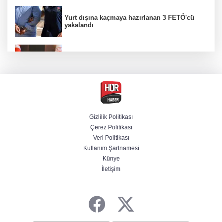
Yurt dışına kaçmaya hazırlanan 3 FETÖ'cü
yakalandı
Bakan Gürlek, Muhsin Yazıcıoğlu'nun ailesini
kabul edecek
Terörsüz Türkiye yasa teklifi Meclis'te
Gizlilik Politikası
Çerez Politikası
Bakan Göktaş: Ülkemize, milletimize, şehit
Veri Politikası
ailelerimize ve kahraman gazilerimize hayırlı
olsun
Kullanım Şartnamesi
Künye
İletişim
LGS 1. nakil sonuçları açıklandı