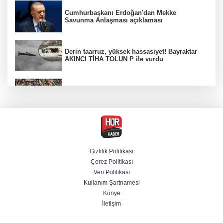
Cumhurbaşkanı Erdoğan'dan Mekke
Savunma Anlaşması açıklaması
Derin taarruz, yüksek hassasiyet! Bayraktar
AKINCI TİHA TOLUN P ile vurdu
Beşiktaş 10 kişiyle Hradec Kralove'yi
deplasmanda yendi
Bölgesel güvenlik için kritik adım! Mekke
Savunma Anlaşması imzalandı
Gizlilik Politikası
Çerez Politikası
Venezuela'da iktidar partisi ile muhalefet
Veri Politikası
mutabık kaldı
Kullanım Şartnamesi
Künye
İletişim
BM'nin teklifine Türk tarafından kabul,
Rumlardan ret