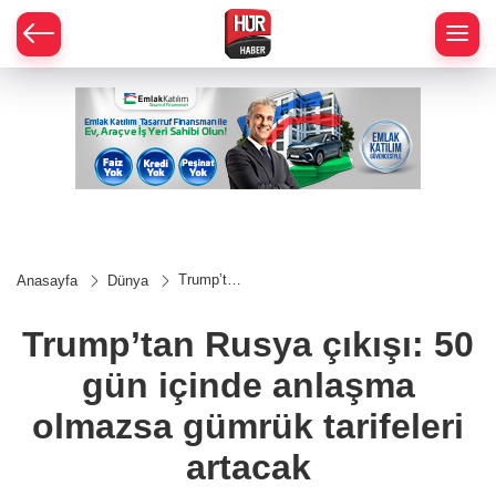
Trump’tan
Anasayfa
Dünya
Rusya
çıkışı: 50
gün
Trump’tan Rusya çıkışı: 50
içinde
anlaşma
gün içinde anlaşma
olmazsa
gümrük
tarifeleri
olmazsa gümrük tarifeleri
artacak
artacak