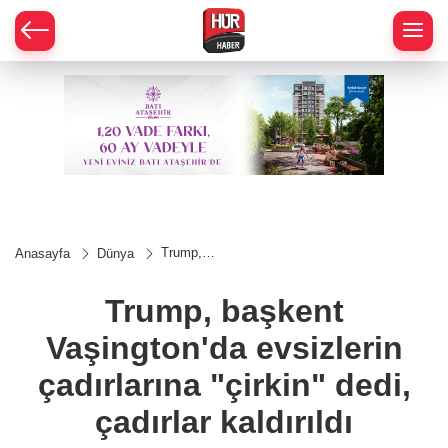
Trump,
Anasayfa
Dünya
başkent
Vaşington'da
evsizlerin
Trump, başkent
çadırlarına
"çirkin" dedi,
Vaşington'da evsizlerin
çadırlar
kaldırıldı
çadırlarına "çirkin" dedi,
çadırlar kaldırıldı