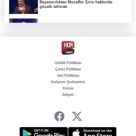
Başsavcılıktan Muzaffer Şirin hakkında
gözaltı talimatı
Kamuda yapay zeka 2 milyar liralık riski
belirledi
Kıyı alanlarının işletilmesinde yeni yetki
dönemi
Gizlilik Politikası
Çerez Politikası
MGM uyardı! Yağış ve rüzgâr hangi illerde
Veri Politikası
etkili olacak?
Kullanım Şartnamesi
Künye
İletişim
Benzine ikinci zam yolda, pompa fiyatı
yeniden değişecek