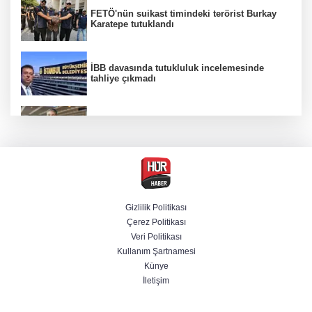
FETÖ'nün suikast timindeki terörist Burkay
Karatepe tutuklandı
İBB davasında tutukluluk incelemesinde
tahliye çıkmadı
Dünya devinde üst düzey görev değişimi!
Türk isim başkan yardımcısı oldu
MGK toplanıyor: Ana gündem Terörsüz
Türkiye
Gizlilik Politikası
Çerez Politikası
MGK toplantısı sona erdi, 8 maddelik bildiri
Veri Politikası
yayımlandı
Kullanım Şartnamesi
Künye
İletişim
Şehit aileleri ve gazilerin haklarına ilişkin
kanun teklifi, TBMM Milli Savunma
Komisyonunda kabul edildi