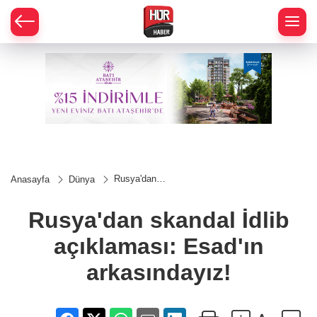
Rusya'dan
Anasayfa
Dünya
skandal İdlib
açıklaması:
Esad'ın
Rusya'dan skandal İdlib
arkasındayız!
açıklaması: Esad'ın
arkasındayız!