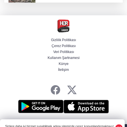
Etimesgut soruşturmasında adli incelemeye
ilişkin yeni detay
Firari olarak aranıyordu! Menderes Belediye
Başkan Yardımcısı yakalandı
Gizlilik Politikası
Çerez Politikası
Cumhurbaşkanı Erdoğan'dan Terörsüz
Veri Politikası
Türkiye vurgusu
Kullanım Şartnamesi
Künye
İletişim
12 Ağustos'ta yerçekimi 7 saniyelik
kaybolacak mı? NASA yanıtladı
HABER YAZILIMI
ve TURKTICARET.NET projesidir Copyright© 2006-2026
Sizlere daha iyi hizmet sunabilmek adına sitemizde çerez konumlandırmaktayız.