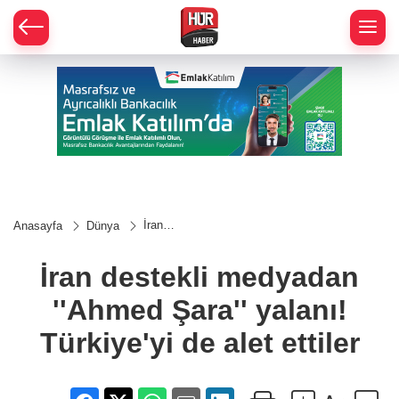
İran
Anasayfa
Dünya
destekli
medyadan
''Ahmed
İran destekli medyadan
Şara''
yalanı!
''Ahmed Şara'' yalanı!
Türkiye'yi
de alet
ettiler
Türkiye'yi de alet ettiler