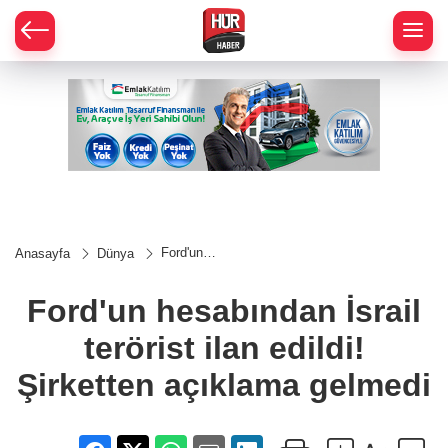
Ford'un
Anasayfa
Dünya
hesabından
İsrail
terörist ilan
Ford'un hesabından İsrail
edildi!
Şirketten
terörist ilan edildi!
açıklama
gelmedi
Şirketten açıklama gelmedi