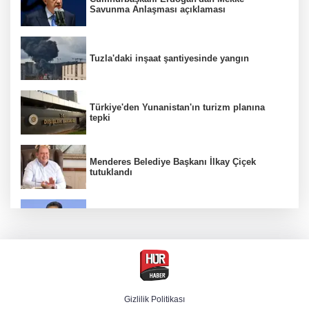
Savunma Anlaşması açıklaması
Tuzla'daki inşaat şantiyesinde yangın
Türkiye'den Yunanistan'ın turizm planına
tepki
Menderes Belediye Başkanı İlkay Çiçek
tutuklandı
Bakan Yumaklı duyurdu! Çiftçilere ödemeler
bugün yapılıyor
Hür Ağbaba soruşturmasında MASAK para
hareketlerini inceledi
Gizlilik Politikası