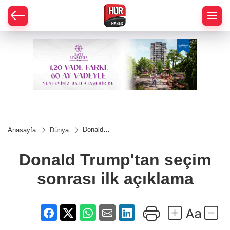
Donald
Anasayfa
Dünya
Trump'tan
seçim
sonrası
Donald Trump'tan seçim
ilk
açıklama
sonrası ilk açıklama