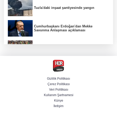
Tuzla'daki inşaat şantiyesinde yangın
Cumhurbaşkanı Erdoğan'dan Mekke
Savunma Anlaşması açıklaması
Beşiktaş 10 kişiyle Hradec Kralove'yi
deplasmanda yendi
BM'nin teklifine Türk tarafından kabul,
Rumlardan ret
Gizlilik Politikası
Çerez Politikası
Derin taarruz, yüksek hassasiyet! Bayraktar
Veri Politikası
AKINCI TİHA TOLUN P ile vurdu
Kullanım Şartnamesi
Künye
İletişim
Ankara'da "değnekçilik" operasyonu: 10
gözaltı