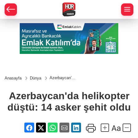
Azerbaycan'da
Anasayfa
Dünya
helikopter
düştü: 14
asker şehit
Azerbaycan'da helikopter
oldu
düştü: 14 asker şehit oldu