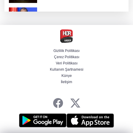
AK Parti Sözcüsü Ömer Çelik 2 yıllık süreçte
kritik aşamaya gelindiğini açıkladı
Firari olarak aranıyordu! Menderes Belediye
Başkan Yardımcısı yakalandı
Gizlilik Politikası
Çerez Politikası
Cumhurbaşkanı Erdoğan'dan Terörsüz
Veri Politikası
Türkiye vurgusu
Kullanım Şartnamesi
Künye
İletişim
Serdal Adalı'dan Salah açıklaması!
''Transferini biz istemedik''