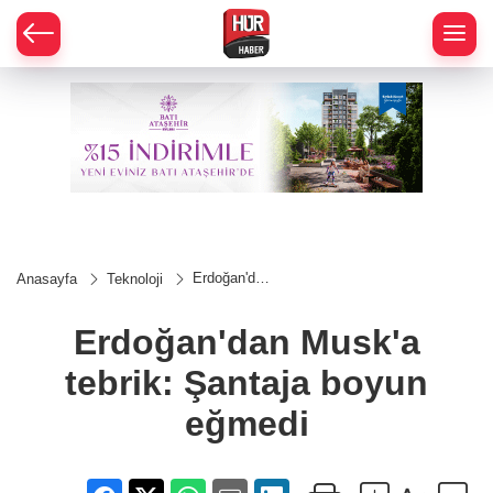
Erdoğan'dan
Anasayfa
Teknoloji
Musk'a
tebrik:
Şantaja
Erdoğan'dan Musk'a
boyun
eğmedi
tebrik: Şantaja boyun
eğmedi