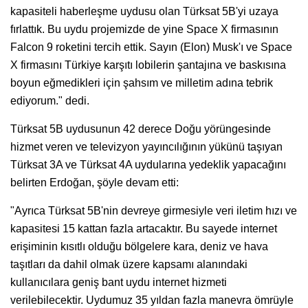
kapasiteli haberleşme uydusu olan Türksat 5B'yi uzaya
fırlattık. Bu uydu projemizde de yine Space X firmasının
Falcon 9 roketini tercih ettik. Sayın (Elon) Musk'ı ve Space
X firmasını Türkiye karşıtı lobilerin şantajına ve baskısına
boyun eğmedikleri için şahsım ve milletim adına tebrik
ediyorum." dedi.
Türksat 5B uydusunun 42 derece Doğu yörüngesinde
hizmet veren ve televizyon yayıncılığının yükünü taşıyan
Türksat 3A ve Türksat 4A uydularına yedeklik yapacağını
belirten Erdoğan, şöyle devam etti:
"Ayrıca Türksat 5B'nin devreye girmesiyle veri iletim hızı ve
kapasitesi 15 kattan fazla artacaktır. Bu sayede internet
erişiminin kısıtlı olduğu bölgelere kara, deniz ve hava
taşıtları da dahil olmak üzere kapsamı alanındaki
kullanıcılara geniş bant uydu internet hizmeti
verilebilecektir. Uydumuz 35 yıldan fazla manevra ömrüyle