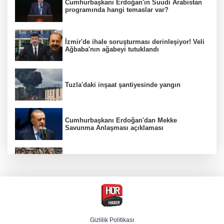
Cumhurbaşkanı Erdoğan'ın Suudi Arabistan
programında hangi temaslar var?
İzmir'de ihale soruşturması derinleşiyor! Veli
Ağbaba'nın ağabeyi tutuklandı
Tuzla'daki inşaat şantiyesinde yangın
Cumhurbaşkanı Erdoğan'dan Mekke
Savunma Anlaşması açıklaması
Beşiktaş 10 kişiyle Hradec Kralove'yi
deplasmanda yendi
BM'nin teklifine Türk tarafından kabul,
Rumlardan ret
Gizlilik Politikası