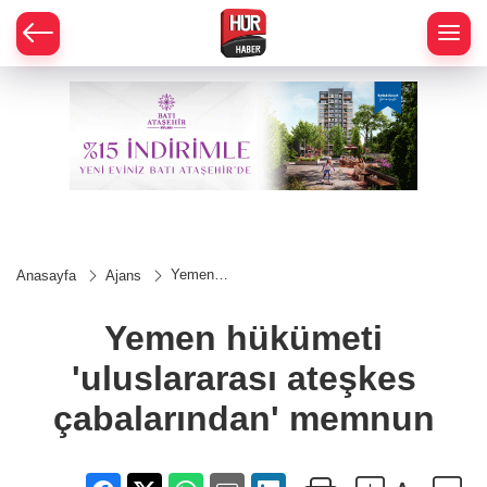
Yemen
Anasayfa
Ajans
hükümeti
'uluslararası
ateşkes
Yemen hükümeti
çabalarından'
memnun
'uluslararası ateşkes
çabalarından' memnun