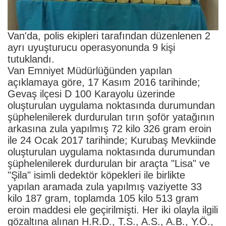
Van'da, polis ekipleri tarafından düzenlenen 2
ayrı uyuşturucu operasyonunda 9 kişi
tutuklandı.
Van Emniyet Müdürlüğünden yapılan
açıklamaya göre, 17 Kasım 2016 tarihinde;
Gevaş ilçesi D 100 Karayolu üzerinde
oluşturulan uygulama noktasında durumundan
şüphelenilerek durdurulan tırın şoför yatağının
arkasına zula yapılmış 72 kilo 326 gram eroin
ile 24 Ocak 2017 tarihinde; Kurubaş Mevkiinde
oluşturulan uygulama noktasında durumundan
şüphelenilerek durdurulan bir araçta "Lisa" ve
"Şila" isimli dedektör köpekleri ile birlikte
yapılan aramada zula yapılmış vaziyette 33
kilo 187 gram, toplamda 105 kilo 513 gram
eroin maddesi ele geçirilmişti. Her iki olayla ilgili
gözaltına alınan H.R.D., T.S., A.S., A.B., Y.Ö.,