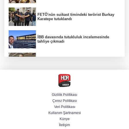
FETÖ'nün suikast timindeki terörist Burkay
Karatepe tutuklandı
İBB davasında tutukluluk incelemesinde
tahliye çıkmadı
Dünya devinde üst düzey görev değişimi!
Türk isim başkan yardımcısı oldu
MGK toplanıyor: Ana gündem Terörsüz
Türkiye
Gizlilik Politikası
Çerez Politikası
MGK toplantısı sona erdi, 8 maddelik bildiri
Veri Politikası
yayımlandı
Kullanım Şartnamesi
Künye
İletişim
Şehit aileleri ve gazilerin haklarına ilişkin