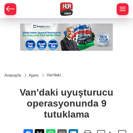
Van'daki
Anasayfa
Ajans
uyuşturucu
operasyonunda
9 tutuklama
Van'daki uyuşturucu
operasyonunda 9
tutuklama