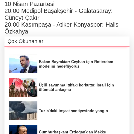
10 Nisan Pazartesi
20.00 Medipol Başakşehir - Galatasaray:
Cüneyt Çakır
20.00 Kasımpaşa - Atiker Konyaspor: Halis
Özkahya
Çok Okunanlar
Bakan Bayraktar: Ceyhan için Rotterdam
modelini hedefliyoruz
Üçlü savunma ittifakı korkuttu: İsrail için
ölümcül anlaşma
Tuzla'daki inşaat şantiyesinde yangın
Cumhurbaşkanı Erdoğan'dan Mekke