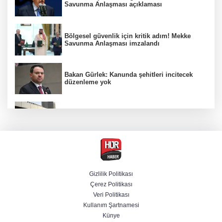
Savunma Anlaşması açıklaması
Bölgesel güvenlik için kritik adım! Mekke
Savunma Anlaşması imzalandı
Bakan Gürlek: Kanunda şehitleri incitecek
düzenleme yok
Türkiye'den Yunanistan'ın turizm planına
tepki
Derin taarruz, yüksek hassasiyet! Bayraktar
AKINCI TİHA TOLUN P ile vurdu
Gizlilik Politikası
Çerez Politikası
Menderes Belediye Başkanı İlkay Çiçek
Veri Politikası
tutuklandı
Kullanım Şartnamesi
Künye