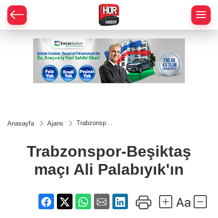
Trabzonspor-
Anasayfa
Ajans
Beşiktaş
maçı Ali
Palabıyık'ın
Trabzonspor-Beşiktaş
maçı Ali Palabıyık'ın