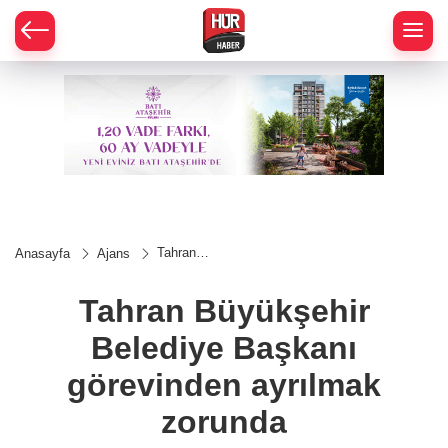
Tahran
Anasayfa
Ajans
Büyükşehir
Belediye
Başkanı
Tahran Büyükşehir
görevinden
ayrılmak
Belediye Başkanı
zorunda
görevinden ayrılmak
zorunda