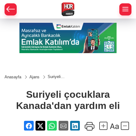
Suriyeli
Anasayfa
Ajans
çocuklara
Kanada'dan
yardım eli
Suriyeli çocuklara
Kanada'dan yardım eli