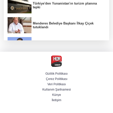
Türkiye'den Yunanistan'ın turizm planına
tepki
Menderes Belediye Başkanı İlkay Çiçek
tutuklandı
Bakan Yumaklı duyurdu! Çiftçilere ödemeler
bugün yapılıyor
Hür Ağbaba soruşturmasında MASAK para
hareketlerini inceledi
Gizlilik Politikası
Çerez Politikası
Bakan Gürlek: Kanunda şehitleri incitecek
Veri Politikası
düzenleme yok
Kullanım Şartnamesi
Künye
İletişim
Piyasalarda haftanın kazandıranları belli oldu