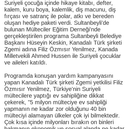
Suriyeli çocuğa içinde hikaye kitabı, defter,
kalem, kuru boya, kalemlik, diş macunu, diş
fırçası ve satranç ile polar, atkı ve bereden
oluşan hediye paketi verdi. Sultanbeyli'de
bulunan Mülteciler Eğitim Derneği'nde
gerçekleştirilen programa Sultanbeyli Belediye
Başkanı Hüseyin Keskin, Kanadalı Türk şirketi
Zgemi adına Filiz Özmısır Yenilmez, Kanada
Milletvekili Ahmed Hussen ile Suriyeli çocuklar
ve aileleri katıldı.
Programda konuşan yardım kampanyasını
yapan Kanadalı Türk şirketi Zgemi yetkilisi Filiz
Özmısır Yenilmez, Türkiye'nin Suriyeli
mültecilere yaptığı ev sahipliğine dikkat
çekerek, "5 milyon mülteciye ev sahipliği
yapmanın ne kadar zor olduğunu 40 bin
mülteciyi alamayan ülkeler çok iyi bilmektedir.
Çok kısa içinde milyonları bırakın on binleri
bakmanın ekonomik ve sosyal alanda ne kadar