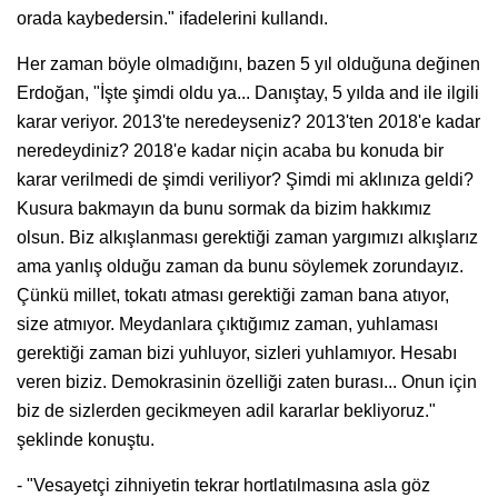
orada kaybedersin." ifadelerini kullandı.
Her zaman böyle olmadığını, bazen 5 yıl olduğuna değinen
Erdoğan, "İşte şimdi oldu ya... Danıştay, 5 yılda and ile ilgili
karar veriyor. 2013'te neredeyseniz? 2013'ten 2018'e kadar
neredeydiniz? 2018'e kadar niçin acaba bu konuda bir
karar verilmedi de şimdi veriliyor? Şimdi mi aklınıza geldi?
Kusura bakmayın da bunu sormak da bizim hakkımız
olsun. Biz alkışlanması gerektiği zaman yargımızı alkışlarız
ama yanlış olduğu zaman da bunu söylemek zorundayız.
Çünkü millet, tokatı atması gerektiği zaman bana atıyor,
size atmıyor. Meydanlara çıktığımız zaman, yuhlaması
gerektiği zaman bizi yuhluyor, sizleri yuhlamıyor. Hesabı
veren biziz. Demokrasinin özelliği zaten burası... Onun için
biz de sizlerden gecikmeyen adil kararlar bekliyoruz."
şeklinde konuştu.
- "Vesayetçi zihniyetin tekrar hortlatılmasına asla göz