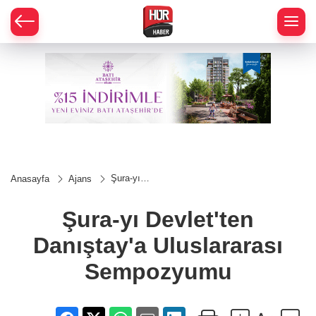
Şura-yı
Anasayfa
Ajans
Devlet'ten
Danıştay'a
Uluslararası
Şura-yı Devlet'ten
Sempozyumu
Danıştay'a Uluslararası
Sempozyumu