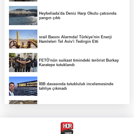
Heybeliada'da Deniz Harp Okulu çatısında
yangın çıktı
srail Basını Alarmda! Türkiye'nin Enerji
Hamleleri Tel Aviv'i Tedirgin Etti
FETÖ'nün suikast timindeki terörist Burkay
Karatepe tutuklandı
İBB davasında tutukluluk incelemesinde
tahliye çıkmadı
Dünya devinde üst düzey görev değişimi!
Türk isim başkan yardımcısı oldu
MGK toplanıyor: Ana gündem Terörsüz