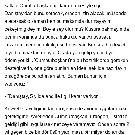
kalkıp, Cumhurbaşkanlığı kararnamesiyle ilgili
Danıştay'dan bunu soracak, oradan izin alacak, müsaade
alacaksak o zaman ben bu makamda durmayayım,
çekeyim gideyim. Böyle şey olur mu? Kusura bakmayın da
benim yanımda da bunca hukukçu var. Anayasacı,
cezacısı, medeni hukukçusu hepsi var. Bunlara bu devlet
niye bu maaşları ödüyor. Orada yan gelip yatın diye
ödemiyor ki... 'Cumhurbaşkanı'na bu hazırlıklarda gereken
desteği verin, ona göre bunları en ideal şekilde hazırlayın,
ona göre de bu adımları atın.' Bunları bunun için
yapıyoruz."
- "Danıştay, 5 yılda and ile ilgili karar veriyor"
Kuvvetler ayrılığının tanımı içerisinde aynen uygulanması
gerektiğine işaret eden Cumhurbaşkanı Erdoğan, "İşimize
geldiği gibi uygularsak neticeye varamayız. Ondan sonra 2
yıl geçer, bize bir dönüşün yapılması, bir milyar doları da