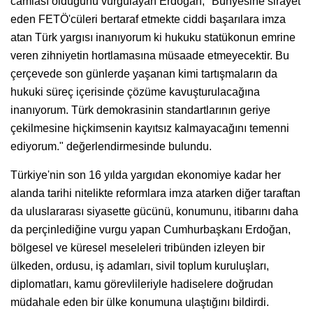
camiası olduğunu vurgulayan Erdoğan, "Bünyesine sirayet
eden FETÖ'cüleri bertaraf etmekte ciddi başarılara imza
atan Türk yargısı inanıyorum ki hukuku statükonun emrine
veren zihniyetin hortlamasına müsaade etmeyecektir. Bu
çerçevede son günlerde yaşanan kimi tartışmaların da
hukuki süreç içerisinde çözüme kavuşturulacağına
inanıyorum. Türk demokrasinin standartlarının geriye
çekilmesine hiçkimsenin kayıtsız kalmayacağını temenni
ediyorum." değerlendirmesinde bulundu.
Türkiye'nin son 16 yılda yargıdan ekonomiye kadar her
alanda tarihi nitelikte reformlara imza atarken diğer taraftan
da uluslararası siyasette gücünü, konumunu, itibarını daha
da perçinlediğine vurgu yapan Cumhurbaşkanı Erdoğan,
bölgesel ve küresel meseleleri tribünden izleyen bir
ülkeden, ordusu, iş adamları, sivil toplum kuruluşları,
diplomatları, kamu görevlileriyle hadiselere doğrudan
müdahale eden bir ülke konumuna ulaştığını bildirdi.