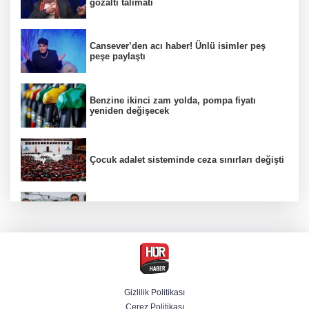
gözaltı talimatı
Cansever’den acı haber! Ünlü isimler peş
peşe paylaştı
Benzine ikinci zam yolda, pompa fiyatı
yeniden değişecek
Çocuk adalet sisteminde ceza sınırları değişti
Selçuk Bayraktar, Şırnak'ta TEKNOFEST Dron
Şampiyonası'na katıldı
Bakan Göktaş: Ülkemize, milletimize, şehit
ailelerimize ve kahraman gazilerimize hayırlı
olsun
Gizlilik Politikası
Çerez Politikası