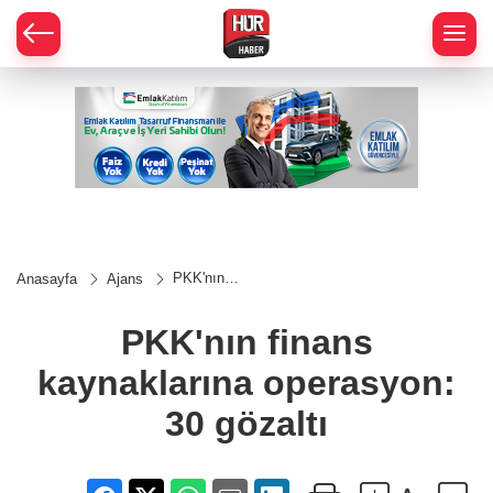
PKK'nın
Anasayfa
Ajans
finans
kaynaklarına
operasyon:
PKK'nın finans
30 gözaltı
kaynaklarına operasyon:
30 gözaltı