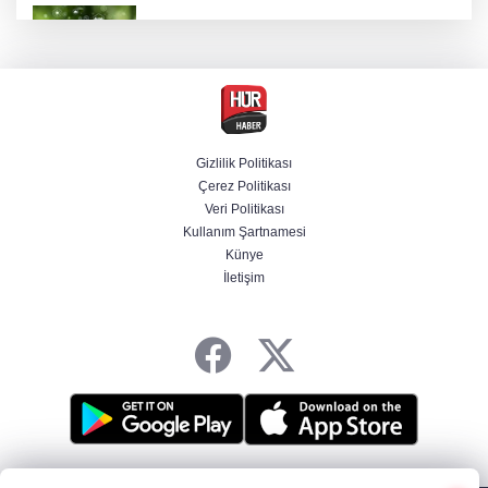
Bakan Kacır, COP31 odaklı Hızlandırma
Desteği çağrısını açıkladı
Mekke Anlaşması uluslararası basında geniş
yer buldu
Gizlilik Politikası
Çerez Politikası
Kıyı alanlarının işletilmesinde yeni yetki
Veri Politikası
dönemi
Kullanım Şartnamesi
Künye
İletişim
BAE, İran'ın Hürmüz Boğazı'nda bir gemisini
füzeyle hedef aldığını duyurdu
HABER YAZILIMI
ve TURKTICARET.NET projesidir Copyright© 2006-2026