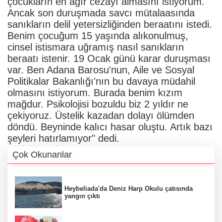
çocukların en ağır cezayı almasını istiyorum.
Ancak son duruşmada savcı mütalaasında
sanıkların delil yetersizliğinden beraatını istedi.
Benim çocuğum 15 yaşında alıkonulmuş,
cinsel istismara uğramış nasıl sanıkların
beraatı istenir. 19 Ocak günü karar duruşması
var. Ben Adana Barosu'nun, Aile ve Sosyal
Politikalar Bakanlığı'nın bu davaya müdahil
olmasını istiyorum. Burada benim kızım
mağdur. Psikolojisi bozuldu biz 2 yıldır ne
çekiyoruz. Üstelik kazadan dolayı ölümden
döndü. Beyninde kalıcı hasar oluştu. Artık bazı
şeyleri hatırlamıyor" dedi.
Çok Okunanlar
Heybeliada'da Deniz Harp Okulu çatısında
yangın çıktı