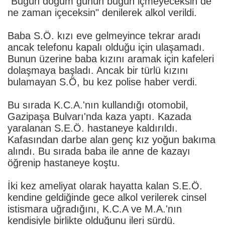
"Bugün doğum günün bugün içmeyeceksin de
ne zaman içeceksin" denilerek alkol verildi.
Baba S.Ö. kızı eve gelmeyince tekrar aradı
ancak telefonu kapalı olduğu için ulaşamadı.
Bunun üzerine baba kızını aramak için kafeleri
dolaşmaya başladı. Ancak bir türlü kızını
bulamayan S.Ö, bu kez polise haber verdi.
Bu sırada K.C.A.'nın kullandığı otomobil,
Gazipaşa Bulvarı'nda kaza yaptı. Kazada
yaralanan S.E.Ö. hastaneye kaldırıldı.
Kafasından darbe alan genç kız yoğun bakıma
alındı. Bu sırada baba ile anne de kazayı
öğrenip hastaneye koştu.
İki kez ameliyat olarak hayatta kalan S.E.Ö.
kendine geldiğinde gece alkol verilerek cinsel
istismara uğradığını, K.C.A ve M.A.'nın
kendisiyle birlikte olduğunu ileri sürdü.