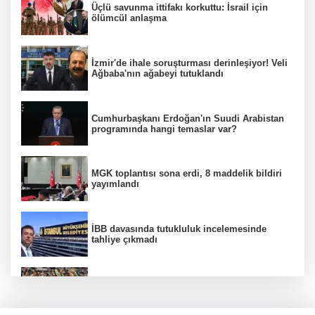
Üçlü savunma ittifakı korkuttu: İsrail için
ölümcül anlaşma
İzmir'de ihale soruşturması derinleşiyor! Veli
Ağbaba'nın ağabeyi tutuklandı
Cumhurbaşkanı Erdoğan'ın Suudi Arabistan
programında hangi temaslar var?
MGK toplantısı sona erdi, 8 maddelik bildiri
yayımlandı
İBB davasında tutukluluk incelemesinde
tahliye çıkmadı
Beşiktaş 10 kişiyle Hradec Kralove'yi
deplasmanda yendi