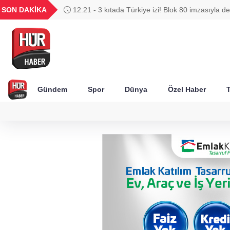
UYU
GEL
TND
BGN
SON DAKİKA
12:21 - 3 kıtada Türkiye izi! Blok 80 imzasıyla de
52
1,1849
18,2677
16,3788
27,9743
Gündem
Spor
Dünya
Özel Haber
T