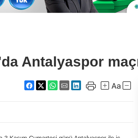
a Antalyaspor maçı 
a 3 Kasım Cumartesi günü Antalyaspor ile iç