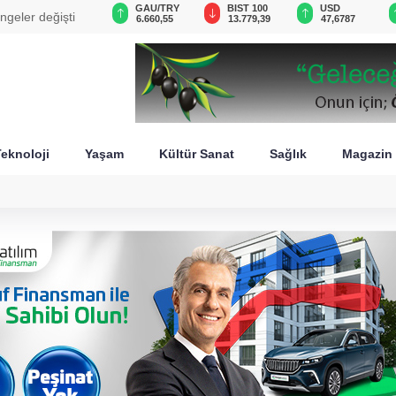
VND
GAU/TRY
BIST 100
USD
ngeler değişti
0,0018
6.660,55
13.779,39
47,6787
eknoloji
Yaşam
Kültür Sanat
Sağlık
Magazin