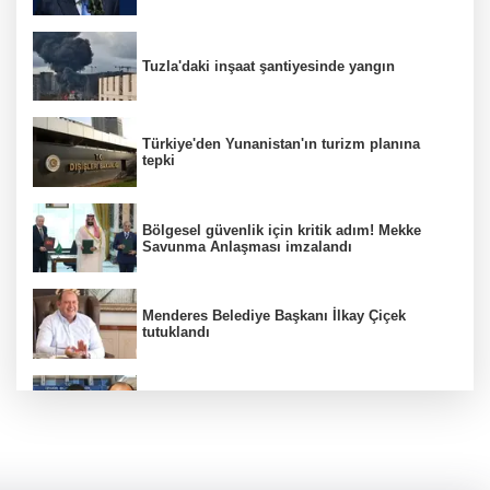
Tuzla'daki inşaat şantiyesinde yangın
Türkiye'den Yunanistan'ın turizm planına
tepki
Bölgesel güvenlik için kritik adım! Mekke
Savunma Anlaşması imzalandı
Menderes Belediye Başkanı İlkay Çiçek
tutuklandı
Hür Ağbaba soruşturmasında MASAK para
hareketlerini inceledi
Bakan Gürlek: Kanunda şehitleri incitecek