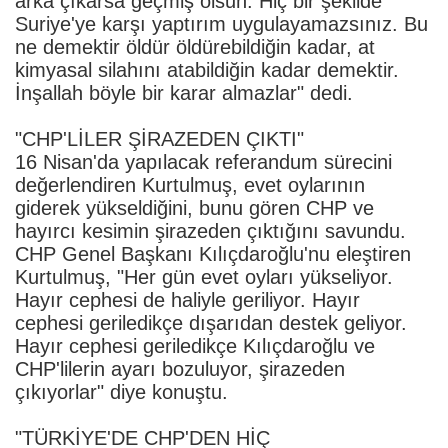
arka çıkarsa geçmiş olsun. Hiç bir şekilde
Suriye'ye karşı yaptırım uygulayamazsınız. Bu
ne demektir öldür öldürebildiğin kadar, at
kimyasal silahını atabildiğin kadar demektir.
İnşallah böyle bir karar almazlar" dedi.
"CHP'LİLER ŞİRAZEDEN ÇIKTI"
16 Nisan'da yapılacak referandum sürecini
değerlendiren Kurtulmuş, evet oylarının
giderek yükseldiğini, bunu gören CHP ve
hayırcı kesimin şirazeden çıktığını savundu.
CHP Genel Başkanı Kılıçdaroğlu'nu eleştiren
Kurtulmuş, "Her gün evet oyları yükseliyor.
Hayır cephesi de haliyle geriliyor. Hayır
cephesi geriledikçe dışarıdan destek geliyor.
Hayır cephesi geriledikçe Kılıçdaroğlu ve
CHP'lilerin ayarı bozuluyor, şirazeden
çıkıyorlar" diye konuştu.
"TÜRKİYE'DE CHP'DEN HİÇ