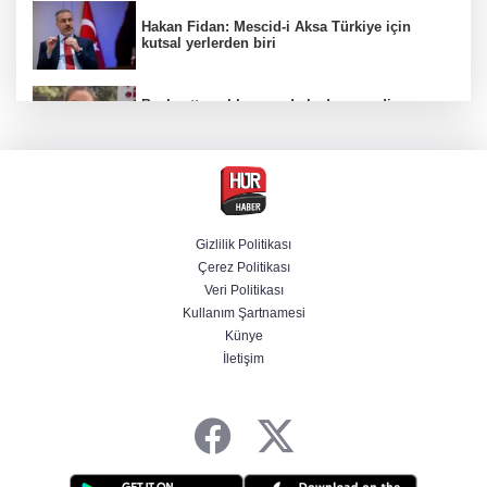
Hakan Fidan: Mescid-i Aksa Türkiye için
kutsal yerlerden biri
Başkentte yol kenarında kadın cesedi
bulunmasına ilişkin 6 şüpheli gözaltına
alındı
CHP'li belediye başkanın yazışmaları rüşvet
ağını ortaya koydu
Gizlilik Politikası
Çerez Politikası
Özel ve Ağbaba hakkında dokunulmazlık
Veri Politikası
talebi iletildi
Kullanım Şartnamesi
Künye
İletişim
Başvurular başladı! Polis Akademisi 350
komiser yardımcısı adayı alacak