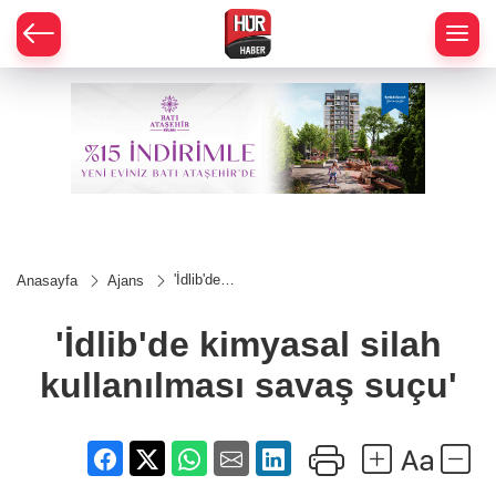
'İdlib'de
Anasayfa
Ajans
kimyasal
silah
kullanılması
'İdlib'de kimyasal silah
savaş suçu'
kullanılması savaş suçu'