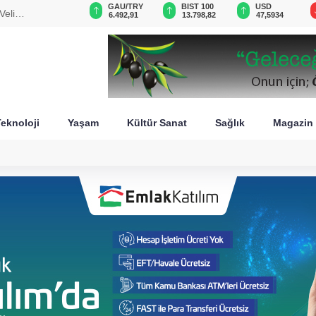
VND
GAU/TRY
BIST 100
USD
Veli
0,0018
6.492,91
13.798,82
47,5934
eknoloji
Yaşam
Kültür Sanat
Sağlık
Magazin