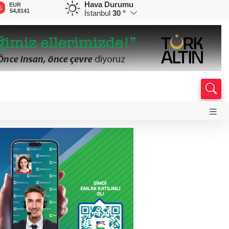
Hava Durumu
EUR
GBP
CHF
CAD
R
54,8141
63,9539
58,5984
33,9769
0
İstanbul
30 °