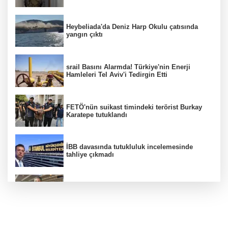
Heybeliada'da Deniz Harp Okulu çatısında
yangın çıktı
srail Basını Alarmda! Türkiye'nin Enerji
Hamleleri Tel Aviv'i Tedirgin Etti
FETÖ'nün suikast timindeki terörist Burkay
Karatepe tutuklandı
İBB davasında tutukluluk incelemesinde
tahliye çıkmadı
Dünya devinde üst düzey görev değişimi!
Türk isim başkan yardımcısı oldu
MGK toplanıyor: Ana gündem Terörsüz