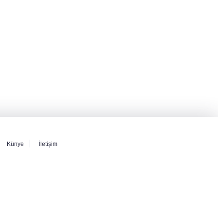
Türkiye
MGK toplantısı sona erdi, 8 maddelik bildiri
yayımlandı
Şehit aileleri ve gazilerin haklarına ilişkin
kanun teklifi, TBMM Milli Savunma
Komisyonunda kabul edildi
Künye
İletişim