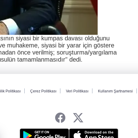
ının siyasi bir kumpas davası olduğunu
e muhakeme, siyasi bir yarar için göstere
rmadan önce verilmiş; soruşturma/yargılama
u usulün tamamlanmasıdır" dedi.
ilik Politikası
Çerez Politikası
Veri Politikası
Kullanım Şartnamesi