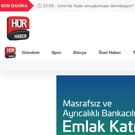
UYU
GEL
TND
BGN
SON DAKİKA
23:03 - İzmir'de ihale soruşturması derinleşiyor! 
47
1,1828
18,2096
16,2408
28,0626
Ağbaba'nın ağabeyi tutuklandı
Gündem
Spor
Dünya
Özel Haber
T