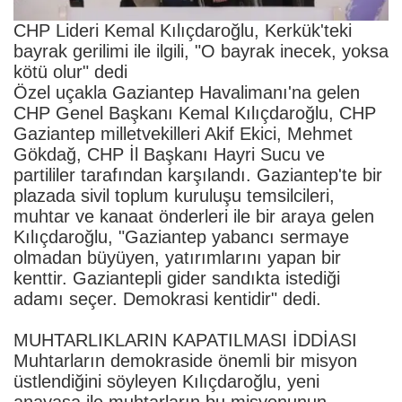
CHP Lideri Kemal Kılıçdaroğlu, Kerkük'teki
bayrak gerilimi ile ilgili, "O bayrak inecek, yoksa
kötü olur" dedi
Özel uçakla Gaziantep Havalimanı'na gelen
CHP Genel Başkanı Kemal Kılıçdaroğlu, CHP
Gaziantep milletvekilleri Akif Ekici, Mehmet
Gökdağ, CHP İl Başkanı Hayri Sucu ve
partililer tarafından karşılandı. Gaziantep'te bir
plazada sivil toplum kuruluşu temsilcileri,
muhtar ve kanaat önderleri ile bir araya gelen
Kılıçdaroğlu, "Gaziantep yabancı sermaye
olmadan büyüyen, yatırımlarını yapan bir
kenttir. Gaziantepli gider sandıkta istediği
adamı seçer. Demokrasi kentidir" dedi.
MUHTARLIKLARIN KAPATILMASI İDDİASI
Muhtarların demokraside önemli bir misyon
üstlendiğini söyleyen Kılıçdaroğlu, yeni
anayasa ile muhtarların bu misyonunun