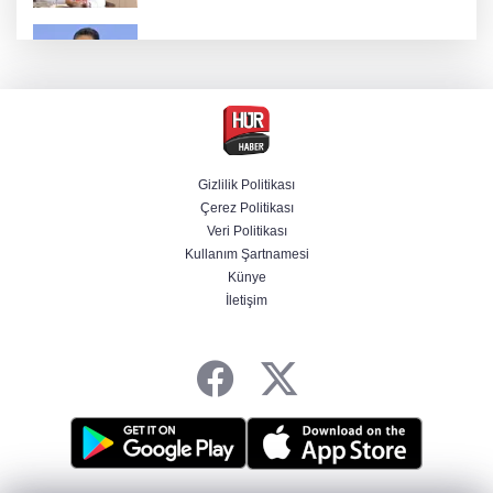
Bakan Yumaklı duyurdu! Çiftçilere ödemeler
bugün yapılıyor
Hür Ağbaba soruşturmasında MASAK para
hareketlerini inceledi
Gizlilik Politikası
Çerez Politikası
Bakan Gürlek: Kanunda şehitleri incitecek
Veri Politikası
düzenleme yok
Kullanım Şartnamesi
Künye
İletişim
Piyasalarda haftanın kazandıranları belli oldu