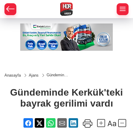
Gündeminde
Anasayfa
Ajans
Kerkük'teki
bayrak
gerilimi
Gündeminde Kerkük'teki
vardı
bayrak gerilimi vardı