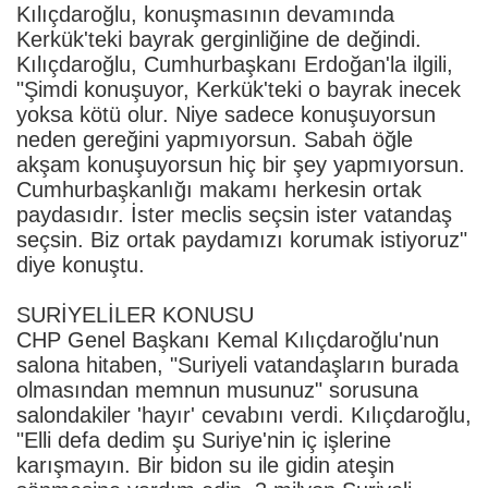
Kılıçdaroğlu, konuşmasının devamında
Kerkük'teki bayrak gerginliğine de değindi.
Kılıçdaroğlu, Cumhurbaşkanı Erdoğan'la ilgili,
"Şimdi konuşuyor, Kerkük'teki o bayrak inecek
yoksa kötü olur. Niye sadece konuşuyorsun
neden gereğini yapmıyorsun. Sabah öğle
akşam konuşuyorsun hiç bir şey yapmıyorsun.
Cumhurbaşkanlığı makamı herkesin ortak
paydasıdır. İster meclis seçsin ister vatandaş
seçsin. Biz ortak paydamızı korumak istiyoruz"
diye konuştu.
SURİYELİLER KONUSU
CHP Genel Başkanı Kemal Kılıçdaroğlu'nun
salona hitaben, "Suriyeli vatandaşların burada
olmasından memnun musunuz" sorusuna
salondakiler 'hayır' cevabını verdi. Kılıçdaroğlu,
"Elli defa dedim şu Suriye'nin iç işlerine
karışmayın. Bir bidon su ile gidin ateşin