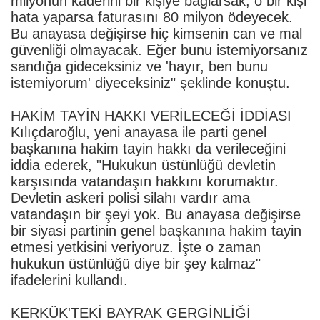
milyonun kaderini bir kişiye bağlarsak, o bir kişi
hata yaparsa faturasını 80 milyon ödeyecek.
Bu anayasa değişirse hiç kimsenin can ve mal
güvenliği olmayacak. Eğer bunu istemiyorsanız
sandığa gideceksiniz ve 'hayır, ben bunu
istemiyorum' diyeceksiniz" şeklinde konuştu.
HAKİM TAYİN HAKKI VERİLECEĞİ İDDİASI
Kılıçdaroğlu, yeni anayasa ile parti genel
başkanına hakim tayin hakkı da verileceğini
iddia ederek, "Hukukun üstünlüğü devletin
karşısında vatandaşın hakkını korumaktır.
Devletin askeri polisi silahı vardır ama
vatandaşın bir şeyi yok. Bu anayasa değişirse
bir siyasi partinin genel başkanına hakim tayin
etmesi yetkisini veriyoruz. İşte o zaman
hukukun üstünlüğü diye bir şey kalmaz"
ifadelerini kullandı.
KERKÜK'TEKİ BAYRAK GERGİNLİĞİ