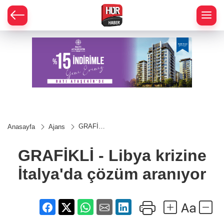
GRAFİKLİ
Anasayfa
Ajans
- Libya
krizine
İtalya'da
GRAFİKLİ - Libya krizine
çözüm
aranıyor
İtalya'da çözüm aranıyor