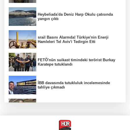
Heybeliada'da Deniz Harp Okulu çatısında
yangın çıktı
srail Basını Alarmda! Türkiye'nin Enerji
Hamleleri Tel Aviv'i Tedirgin Etti
FETÖ'nün suikast timindeki terörist Burkay
Karatepe tutuklandı
İBB davasında tutukluluk incelemesinde
tahliye çıkmadı
Dünya devinde üst düzey görev değişimi!
Türk isim başkan yardımcısı oldu
MGK toplanıyor: Ana gündem Terörsüz