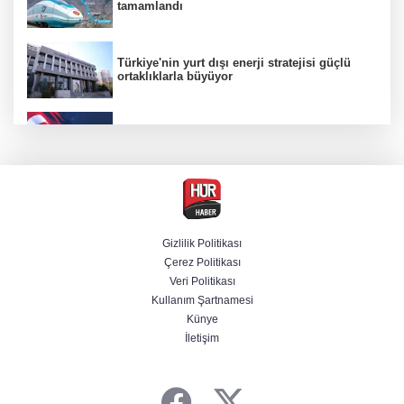
tamamlandı
Türkiye'nin yurt dışı enerji stratejisi güçlü
ortaklıklarla büyüyor
"Uzay"a ayrılan AR-GE bütçesi 107 kat arttı
Terörsüz Türkiye yasa teklifi Komisyon'dan
geçti
Gizlilik Politikası
Çerez Politikası
Savunmada Mekke ittifakı! Caydırıcılık
Veri Politikası
şemsiyesi büyüdü
Kullanım Şartnamesi
Künye
İletişim
Şanlıurfa'da termometreler 47 dereceyi
gösterdi