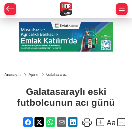
Galatasaraylı
Anasayfa
Ajans
eski
futbolcunun
acı günü
Galatasaraylı eski
futbolcunun acı günü