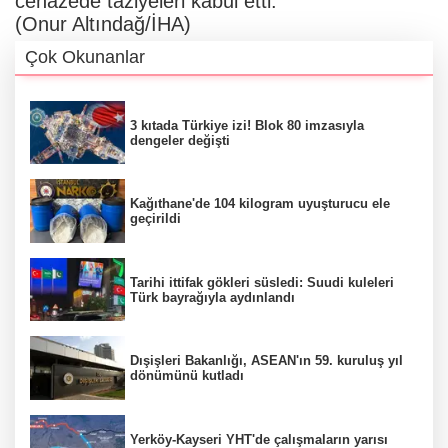
cenazede taziyeleri kabul etti.
(Onur Altındağ/İHA)
Çok Okunanlar
3 kıtada Türkiye izi! Blok 80 imzasıyla
dengeler değişti
Kağıthane'de 104 kilogram uyuşturucu ele
geçirildi
Tarihi ittifak gökleri süsledi: Suudi kuleleri
Türk bayrağıyla aydınlandı
Dışişleri Bakanlığı, ASEAN'ın 59. kuruluş yıl
dönümünü kutladı
Yerköy-Kayseri YHT'de çalışmaların yarısı