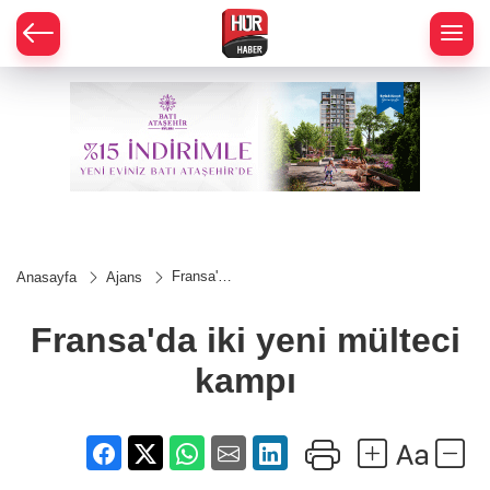
Fransa'da
Anasayfa
Ajans
iki yeni
mülteci
kampı
Fransa'da iki yeni mülteci
kampı