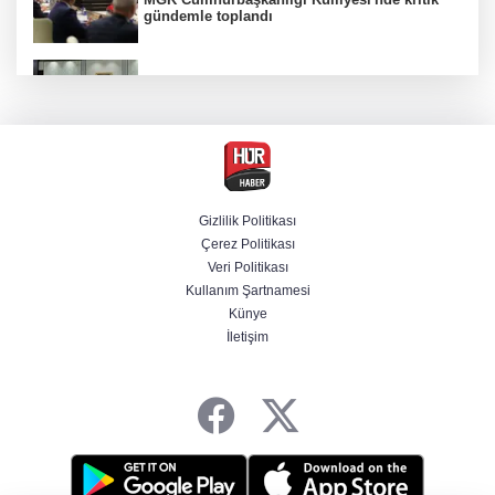
gündemle toplandı
MGK toplantısı sona erdi, 8 maddelik bildiri
yayımlandı
Özgür Özel'in Menderes Belediye Başkanı
İlkay Çiçek'e yönelik sözleri yeniden
gündemde
Gizlilik Politikası
Çerez Politikası
İzmir'de ihale soruşturması derinleşiyor! Veli
Veri Politikası
Ağbaba'nın ağabeyi tutuklandı
Kullanım Şartnamesi
Künye
İletişim
Trabzonspor'un Salah karşılamasını tüm
dünya konuşuyor