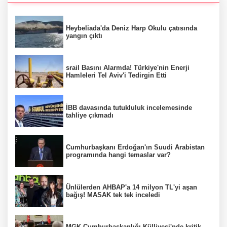
Heybeliada'da Deniz Harp Okulu çatısında
yangın çıktı
srail Basını Alarmda! Türkiye'nin Enerji
Hamleleri Tel Aviv'i Tedirgin Etti
İBB davasında tutukluluk incelemesinde
tahliye çıkmadı
Cumhurbaşkanı Erdoğan'ın Suudi Arabistan
programında hangi temaslar var?
Ünlülerden AHBAP'a 14 milyon TL'yi aşan
bağış! MASAK tek tek inceledi
MGK Cumhurbaşkanlığı Külliyesi'nde kritik