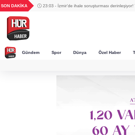
UYU
GEL
TND
BGN
SON DAKİKA
23:03 - İzmir'de ihale soruşturması derinleşiyor! 
42
1,1820
18,1982
16,2307
28,0626
Ağbaba'nın ağabeyi tutuklandı
Gündem
Spor
Dünya
Özel Haber
T