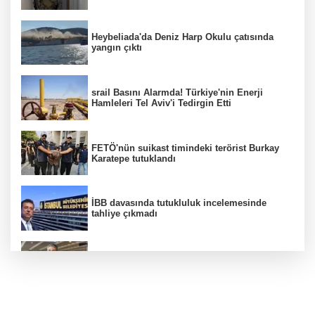
Heybeliada'da Deniz Harp Okulu çatısında
yangın çıktı
srail Basını Alarmda! Türkiye'nin Enerji
Hamleleri Tel Aviv'i Tedirgin Etti
FETÖ'nün suikast timindeki terörist Burkay
Karatepe tutuklandı
İBB davasında tutukluluk incelemesinde
tahliye çıkmadı
Dünya devinde üst düzey görev değişimi!
Türk isim başkan yardımcısı oldu
MGK toplanıyor: Ana gündem Terörsüz