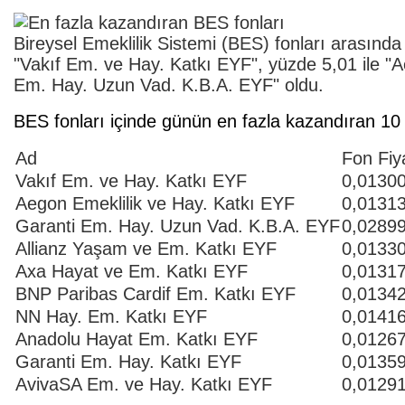
Bireysel Emeklilik Sistemi (BES) fonları arasında
"Vakıf Em. ve Hay. Katkı EYF", yüzde 5,01 ile "
Em. Hay. Uzun Vad. K.B.A. EYF" oldu.
BES fonları içinde günün en fazla kazandıran 10 
Ad
Fon Fiy
Vakıf Em. ve Hay. Katkı EYF
0,0130
Aegon Emeklilik ve Hay. Katkı EYF
0,0131
Garanti Em. Hay. Uzun Vad. K.B.A. EYF
0,0289
Allianz Yaşam ve Em. Katkı EYF
0,0133
Axa Hayat ve Em. Katkı EYF
0,0131
BNP Paribas Cardif Em. Katkı EYF
0,0134
NN Hay. Em. Katkı EYF
0,0141
Anadolu Hayat Em. Katkı EYF
0,0126
Garanti Em. Hay. Katkı EYF
0,0135
AvivaSA Em. ve Hay. Katkı EYF
0,0129