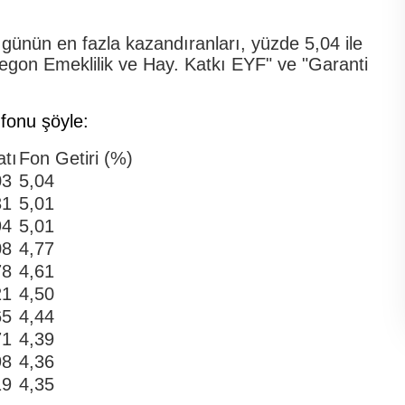
 günün en fazla kazandıranları, yüzde 5,04 ile
Aegon Emeklilik ve Hay. Katkı EYF" ve "Garanti
fonu şöyle:
atı
Fon Getiri (%)
03
5,04
31
5,01
94
5,01
08
4,77
78
4,61
21
4,50
65
4,44
71
4,39
98
4,36
19
4,35