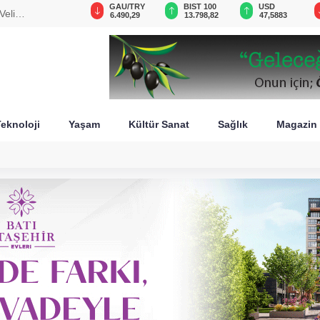
VND
GAU/TRY
BIST 100
USD
Veli
0,0018
6.490,29
13.798,82
47,5883
eknoloji
Yaşam
Kültür Sanat
Sağlık
Magazin