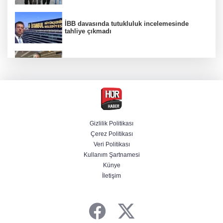
İBB davasında tutukluluk incelemesinde
tahliye çıkmadı
Dünya devinde üst düzey görev değişimi!
Türk isim başkan yardımcısı oldu
MGK toplanıyor: Ana gündem Terörsüz
Türkiye
Gizlilik Politikası
Çerez Politikası
MGK toplantısı sona erdi, 8 maddelik bildiri
Veri Politikası
yayımlandı
Kullanım Şartnamesi
Künye
İletişim
Şehit aileleri ve gazilerin haklarına ilişkin
kanun teklifi, TBMM Milli Savunma
Komisyonunda kabul edildi