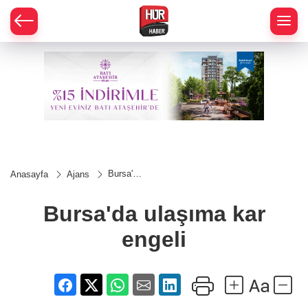
Bursa'da
Anasayfa
Ajans
ulaşıma
kar
engeli
Bursa'da ulaşıma kar
engeli