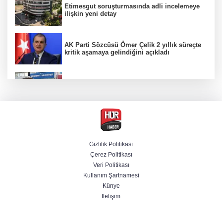
Etimesgut soruşturmasında adli incelemeye
ilişkin yeni detay
AK Parti Sözcüsü Ömer Çelik 2 yıllık süreçte
kritik aşamaya gelindiğini açıkladı
Firari olarak aranıyordu! Menderes Belediye
Başkan Yardımcısı yakalandı
12 Ağustos'ta yerçekimi 7 saniyelik
kaybolacak mı? NASA yanıtladı
Gizlilik Politikası
Çerez Politikası
Cumhurbaşkanı Erdoğan'dan Terörsüz
Veri Politikası
Türkiye vurgusu
Kullanım Şartnamesi
Künye
İletişim
Serdal Adalı'dan Salah açıklaması!
''Transferini biz istemedik''