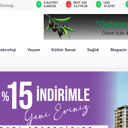
VND
GAU/TRY
BIST 100
USD
 Desteği
0,0018
6.660,55
13.779,39
47,6787
eknoloji
Yaşam
Kültür Sanat
Sağlık
Magazin