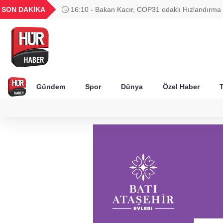
UYU
GEL
TND
BGN
SON DAKİKA
16:10 - Bakan Kacır, COP31 odaklı Hızlandırma
52
1,1849
18,2677
16,3788
27,9743
çağrısını açıkladı
Gündem
Spor
Dünya
Özel Haber
T