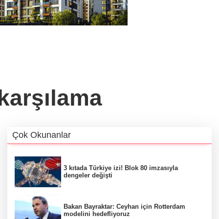
 karşılama
Çok Okunanlar
3 kıtada Türkiye izi! Blok 80 imzasıyla
dengeler değişti
Bakan Bayraktar: Ceyhan için Rotterdam
modelini hedefliyoruz