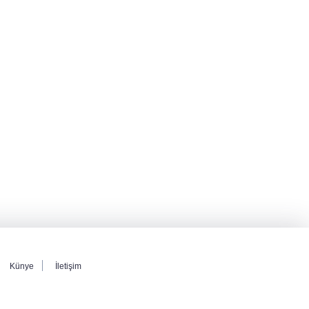
hareketlerini inceledi
Bakan Gürlek: Kanunda şehitleri incitecek
düzenleme yok
Piyasalarda haftanın kazandıranları belli oldu
Künye
İletişim