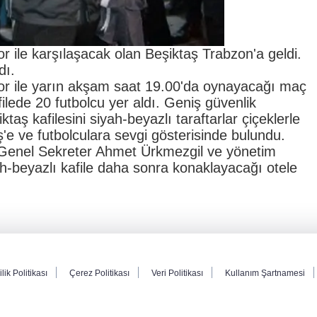
r ile karşılaşacak olan Beşiktaş Trabzon'a geldi.
dı.
or ile yarın akşam saat 19.00'da oynayacağı maç
ilede 20 futbolcu yer aldı. Geniş güvenlik
aş kafilesini siyah-beyazlı taraftarlar çiçeklerle
ş'e ve futbolculara sevgi gösterisinde bulundu.
 Genel Sekreter Ahmet Ürkmezgil ve yönetim
ah-beyazlı kafile daha sonra konaklayacağı otele
ilik Politikası
Çerez Politikası
Veri Politikası
Kullanım Şartnamesi