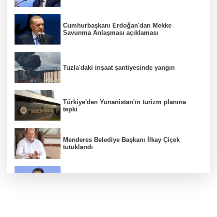
Cumhurbaşkanı Erdoğan'dan Mekke
Savunma Anlaşması açıklaması
Tuzla'daki inşaat şantiyesinde yangın
Türkiye'den Yunanistan'ın turizm planına
tepki
Menderes Belediye Başkanı İlkay Çiçek
tutuklandı
Bakan Yumaklı duyurdu! Çiftçilere ödemeler
bugün yapılıyor
Hür Ağbaba soruşturmasında MASAK para