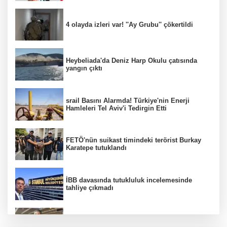
4 olayda izleri var! ''Ay Grubu'' çökertildi
Heybeliada'da Deniz Harp Okulu çatısında
yangın çıktı
srail Basını Alarmda! Türkiye'nin Enerji
Hamleleri Tel Aviv'i Tedirgin Etti
FETÖ'nün suikast timindeki terörist Burkay
Karatepe tutuklandı
İBB davasında tutukluluk incelemesinde
tahliye çıkmadı
Dünya devinde üst düzey görev değişimi!