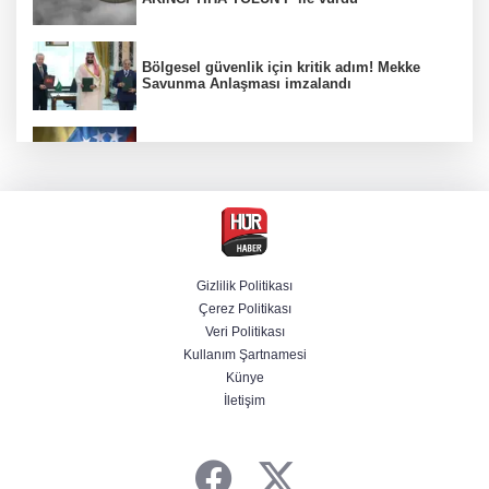
Bölgesel güvenlik için kritik adım! Mekke
Savunma Anlaşması imzalandı
Venezuela'da iktidar partisi ile muhalefet
mutabık kaldı
Trump imzaladı! Doğumla vatandaşlığa
kısıtlamalar genişletildi
Gizlilik Politikası
Çerez Politikası
BM'nin teklifine Türk tarafından kabul,
Veri Politikası
Rumlardan ret
Kullanım Şartnamesi
Künye
İletişim
Ankara'da "değnekçilik" operasyonu: 10
gözaltı