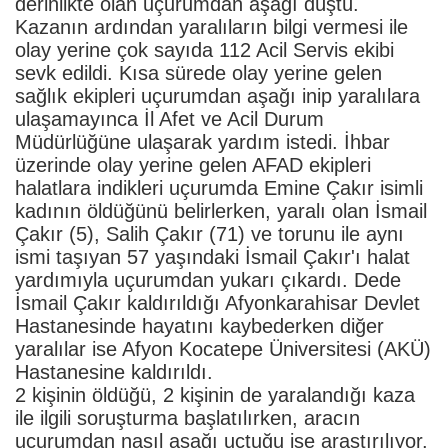
derinlikte olan uçurumdan aşağı düştü.
Kazanın ardından yaralıların bilgi vermesi ile
olay yerine çok sayıda 112 Acil Servis ekibi
sevk edildi. Kısa sürede olay yerine gelen
sağlık ekipleri uçurumdan aşağı inip yaralılara
ulaşamayınca İl Afet ve Acil Durum
Müdürlüğüne ulaşarak yardım istedi. İhbar
üzerinde olay yerine gelen AFAD ekipleri
halatlara indikleri uçurumda Emine Çakır isimli
kadının öldüğünü belirlerken, yaralı olan İsmail
Çakır (5), Salih Çakır (71) ve torunu ile aynı
ismi taşıyan 57 yaşındaki İsmail Çakır'ı halat
yardımıyla uçurumdan yukarı çıkardı. Dede
İsmail Çakır kaldırıldığı Afyonkarahisar Devlet
Hastanesinde hayatını kaybederken diğer
yaralılar ise Afyon Kocatepe Üniversitesi (AKÜ)
Hastanesine kaldırıldı.
2 kişinin öldüğü, 2 kişinin de yaralandığı kaza
ile ilgili soruşturma başlatılırken, aracın
uçurumdan nasıl aşağı uçtuğu ise araştırılıyor.