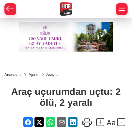
Araç
Anasayfa
Ajans
uçurumdan
uçtu: 2
ölü, 2
Araç uçurumdan uçtu: 2
yaralı
ölü, 2 yaralı