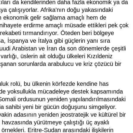
ıntıları da kendilerinden daha fazla ekonomik ya da
ya çalışıyorlar. Afrika'nın doğu yakasındaki
hem ekonomik gelir sağlama amaçlı hem de
le nihayete erdirme amaçlı müsade ettikleri pek çok
 rekabeti tırmandırıyor. Öteden beri bölgeye
a, İspanya ve İtalya gibi güçlerin yanı sıra
Suudi Arabistan ve İran da son dönemlerde çeşitli
 varlığı, üslerin ait olduğu ülkeleri Kızıldeniz
anan sorunlarda arabulucu ve kriz çözücü bir
uluk rolü, bu ülkenin körfezde kendine has
ali'de yoksullukla mücadeleye destek kapsamında
 Somali ordusunun yeniden yapılandırılmasındaki
ia sahibi yeni bir gücün doğuşunu simgeliyor.
kin adasının yeniden jeostratejik ve kültürel bir
z havzasında yürütmeye çalıştığı üç ayaklı
örnekleri. Eritre-Sudan arasındaki ilişkilerin