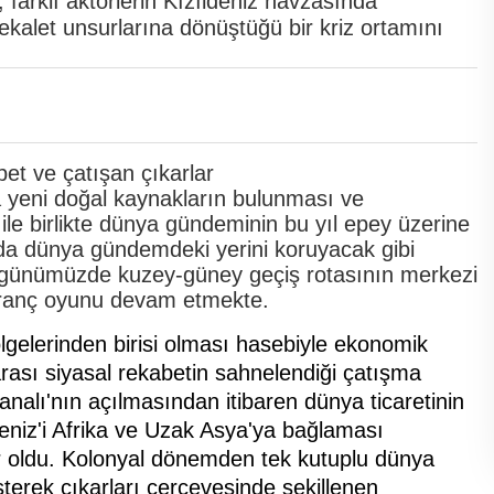
farklı aktörlerin Kızıldeniz havzasında
vekalet unsurlarına dönüştüğü bir kriz ortamını
eni doğal kaynakların bulunması ve
ile birlikte dünya gündeminin bu yıl epey üzerine
da dünya gündemdeki yerini koruyacak gibi
u günümüzde kuzey-güney geçiş rotasının merkezi
atranç oyunu devam etmekte.
lgelerinden birisi olması hasebiyle ekonomik
rarası siyasal rekabetin sahnelendiği çatışma
analı'nın açılmasından itibaren dünya ticaretinin
eniz'i Afrika ve Uzak Asya'ya bağlaması
r oldu. Kolonyal dönemden tek kutuplu dünya
erek çıkarları çerçevesinde şekillenen