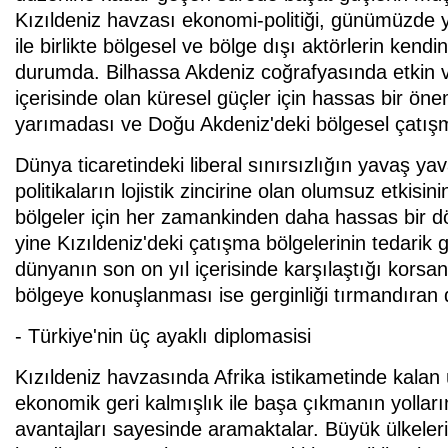
Kızıldeniz havzası ekonomi-politiği, günümüzde y
ile birlikte bölgesel ve bölge dışı aktörlerin ke
durumda. Bilhassa Akdeniz coğrafyasında etkin varl
içerisinde olan küresel güçler için hassas bir ön
yarımadası ve Doğu Akdeniz'deki bölgesel çatışma
Dünya ticaretindeki liberal sınırsızlığın yavaş 
politikaların lojistik zincirine olan olumsuz etkisi
bölgeler için her zamankinden daha hassas bir d
yine Kızıldeniz'deki çatışma bölgelerinin tedarik
dünyanın son on yıl içerisinde karşılaştığı korsanlık
bölgeye konuşlanması ise gerginliği tırmandıran d
- Türkiye'nin üç ayaklı diplomasisi
Kızıldeniz havzasında Afrika istikametinde kalan 
ekonomik geri kalmışlık ile başa çıkmanın yollar
avantajları sayesinde aramaktalar. Büyük ülkeler