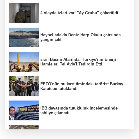
4 olayda izleri var! ''Ay Grubu'' çökertildi
Heybeliada'da Deniz Harp Okulu çatısında
yangın çıktı
srail Basını Alarmda! Türkiye'nin Enerji
Hamleleri Tel Aviv'i Tedirgin Etti
FETÖ'nün suikast timindeki terörist Burkay
Karatepe tutuklandı
İBB davasında tutukluluk incelemesinde
tahliye çıkmadı
Dünya devinde üst düzey görev değişimi!
Türk isim başkan yardımcısı oldu