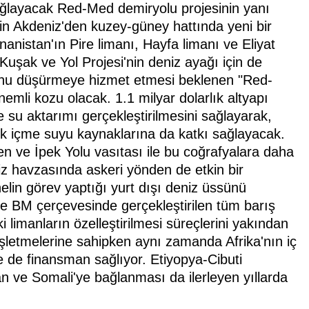
 bağlayacak Red-Med demiryolu projesinin yanı
'in Akdeniz'den kuzey-güney hattında yeni bir
nistan'ın Pire limanı, Hayfa limanı ve Eliyat
, Kuşak ve Yol Projesi'nin deniz ayağı için de
onu düşürmeye hizmet etmesi beklenen "Red-
önemli kozu olacak. 1.1 milyar dolarlık altyapı
e su aktarımı gerçekleştirilmesini sağlayarak,
ek içme suyu kaynaklarına da katkı sağlayacak.
yen ve İpek Yolu vasıtası ile bu coğrafyalara daha
iz havzasında askeri yönden de etkin bir
lin görev yaptığı yurt dışı deniz üssünü
de BM çerçevesinde gerçekleştirilen tüm barış
 limanların özelleştirilmesi süreçlerini yakından
 işletmelerine sahipken aynı zamanda Afrika'nın iç
ne de finansman sağlıyor. Etiyopya-Cibuti
 ve Somali'ye bağlanması da ilerleyen yıllarda