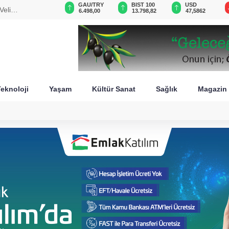
GAU/TRY
BIST 100
USD
EUR
stan
6.498,00
13.798,82
47,5862
54,8419
eknoloji
Yaşam
Kültür Sanat
Sağlık
Magazin