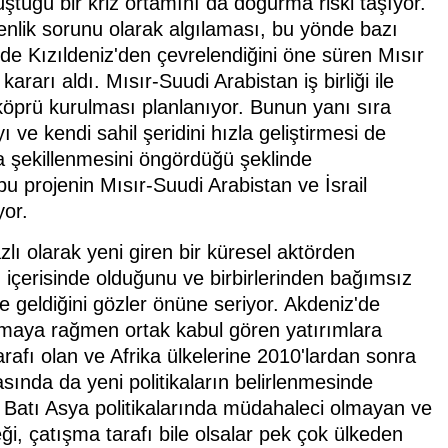
ştüğü bir kriz ortamını da doğurma riski taşıyor.
venlik sorunu olarak algılaması, bu yönde bazı
de Kızıldeniz'den çevrelendiğini öne süren Mısır
ararı aldı. Mısır-Suudi Arabistan iş birliği ile
öprü kurulması planlanıyor. Bunun yanı sıra
ve kendi sahil şeridini hızla geliştirmesi de
a şekillenmesini öngördüğü şeklinde
 bu projenin Mısır-Suudi Arabistan ve İsrail
yor.
zlı olarak yeni giren bir küresel aktörden
içerisinde olduğunu ve birbirlerinden bağımsız
ne geldiğini gözler önüne seriyor. Akdeniz'de
laşmaya rağmen ortak kabul gören yatırımlara
arafı olan ve Afrika ülkelerine 2010'lardan sonra
ında da yeni politikaların belirlenmesinde
n, Batı Asya politikalarında müdahaleci olmayan ve
ği, çatışma tarafı bile olsalar pek çok ülkeden