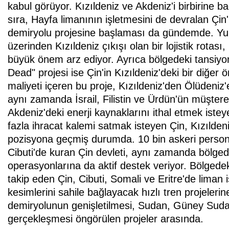
kabul görüyor. Kızıldeniz ve Akdeniz'i birbirine
sıra, Hayfa limanının işletmesini de devralan Çin
demiryolu projesine başlaması da gündemde. Yuna
üzerinden Kızıldeniz çıkışı olan bir lojistik rotası
büyük önem arz ediyor. Ayrıca bölgedeki tansiy
Dead" projesi ise Çin'in Kızıldeniz'deki bir diğer 
maliyeti içeren bu proje, Kızıldeniz'den Ölüdeniz'
aynı zamanda İsrail, Filistin ve Ürdün'ün müşter
Akdeniz'deki enerji kaynaklarını ithal etmek iste
fazla ihracat kalemi satmak isteyen Çin, Kızılden
pozisyona geçmiş durumda. 10 bin askeri persone
Cibuti'de kuran Çin devleti, aynı zamanda bölge
operasyonlarına da aktif destek veriyor. Bölgedeki
takip eden Çin, Cibuti, Somali ve Eritre'de liman
kesimlerini sahile bağlayacak hızlı tren projeleri
demiryolunun genişletilmesi, Sudan, Güney Sudan
gerçekleşmesi öngörülen projeler arasında.