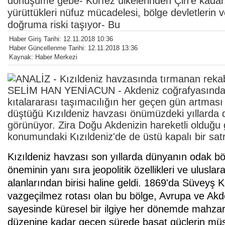
dönüşüme gebe- Körfez ülkelerinden Çin'e kadar, 
yürüttükleri nüfuz mücadelesi, bölge devletlerin 
doğruma riski taşıyor- Bu
Haber Giriş Tarihi: 12.11.2018 10:36
Haber Güncellenme Tarihi: 12.11.2018 13:36
Kaynak: Haber Merkezi
SELİM HAN YENİACUN - Akdeniz coğrafyasında y
kıtalararası taşımacılığın her geçen gün artması 
düştüğü Kızıldeniz havzası önümüzdeki yıllarda 
görünüyor. Zira Doğu Akdenizin hareketli olduğ
konumundaki Kızıldeniz'de de üstü kapalı bir s
Kızıldeniz havzası son yıllarda dünyanın odak bö
öneminin yanı sıra jeopolitik özellikleri ve ulusla
alanlarından birisi haline geldi. 1869'da Süveyş K
vazgeçilmez rotası olan bu bölge, Avrupa ve Akd
sayesinde küresel bir ilgiye her dönemde mahza
düzenine kadar geçen sürede başat güçlerin müşt