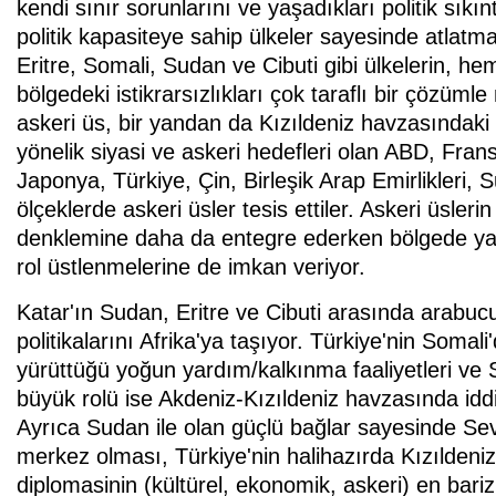
kendi sınır sorunlarını ve yaşadıkları politik sık
politik kapasiteye sahip ülkeler sayesinde atlatma
Eritre, Somali, Sudan ve Cibuti gibi ülkelerin, 
bölgedeki istikrarsızlıkları çok taraflı bir çözüm
askeri üs, bir yandan da Kızıldeniz havzasındaki
yönelik siyasi ve askeri hedefleri olan ABD, Frans
Japonya, Türkiye, Çin, Birleşik Arap Emirlikleri, 
ölçeklerde askeri üsler tesis ettiler. Askeri üslerin
denklemine daha da entegre ederken bölgede yaş
rol üstlenmelerine de imkan veriyor.
Katar'ın Sudan, Eritre ve Cibuti arasında arabuc
politikalarını Afrika'ya taşıyor. Türkiye'nin Som
yürüttüğü yoğun yardım/kalkınma faaliyetleri ve
büyük rolü ise Akdeniz-Kızıldeniz havzasında idd
Ayrıca Sudan ile olan güçlü bağlar sayesinde Seva
merkez olması, Türkiye'nin halihazırda Kızıldeni
diplomasinin (kültürel, ekonomik, askeri) en bariz 