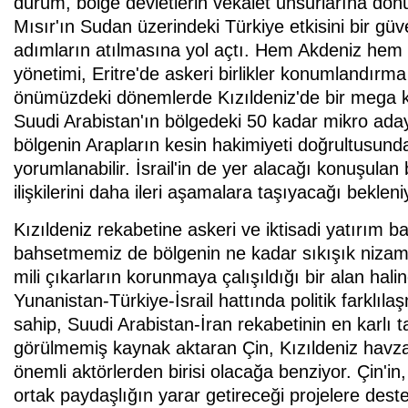
durum, bölge devletlerin vekalet unsurlarına dönü
Mısır'ın Sudan üzerindeki Türkiye etkisini bir gü
adımların atılmasına yol açtı. Hem Akdeniz hem 
yönetimi, Eritre'de askeri birlikler konumlandırma k
önümüzdeki dönemlerde Kızıldeniz'de bir mega k
Suudi Arabistan'ın bölgedeki 50 kadar mikro adayı 
bölgenin Arapların kesin hakimiyeti doğrultusund
yorumlanabilir. İsrail'in de yer alacağı konuşulan
ilişkilerini daha ileri aşamalara taşıyacağı bekleni
Kızıldeniz rekabetine askeri ve iktisadi yatırım ba
bahsetmemiz de bölgenin ne kadar sıkışık nizam 
mili çıkarların korunmaya çalışıldığı bir alan hali
Yunanistan-Türkiye-İsrail hattında politik farklı
sahip, Suudi Arabistan-İran rekabetinin en karlı t
görülmemiş kaynak aktaran Çin, Kızıldeniz havzas
önemli aktörlerden birisi olacağa benziyor. Çin'i
ortak paydaşlığın yarar getireceği projelere deste