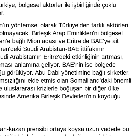
rkiye, bölgesel aktörler ile işbirliğinde çoklu
r.
'ın yöntemsel olarak Türkiye'den farklı aktörleri
lmayacak. Birleşik Arap Emirlikleri'ni bölgesel
n'e bağlı Mion adası ve Eritre'de BAE'ye ait
men'deki Suudi Arabistan-BAE ittifakının
di Arabistan'ın Eritre'deki etkinliğinin artması,
nması anlamına geliyor. BAE'nin ise bölgede
ğu görülüyor. Abu Dabi yönetimine bağlı şirketler,
ımsızlığını elde etmiş olan Somaliland'daki önemli
 uluslararası krizlerle boğuşan bir diğer ülke
inde Amerika Birleşik Devletleri'nin koyduğu
azan-kazan prensibi ortaya koysa uzun vadede bu