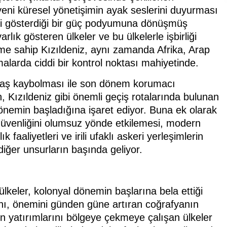
eni küresel yönetişimin ayak seslerini duyurması
ndini gösterdiği bir güç podyumuna dönüşmüş
ık gösteren ülkeler ve bu ülkelerle işbirliği
eme sahip Kızıldeniz, aynı zamanda Afrika, Arap
larda ciddi bir kontrol noktası mahiyetinde.
yavaş kaybolması ile son dönem korumacı
nin, Kızıldeniz gibi önemli geçiş rotalarında bulunan
önemin başladığına işaret ediyor. Buna ek olarak
 güvenliğini olumsuz yönde etkilemesi, modern
 faaliyetleri ve irili ufaklı askeri yerleşimlerin
iğer unsurların başında geliyor.
ülkeler, kolonyal dönemin başlarına bela ettiği
ını, önemini günden güne artıran coğrafyanın
in yatırımlarını bölgeye çekmeye çalışan ülkeler