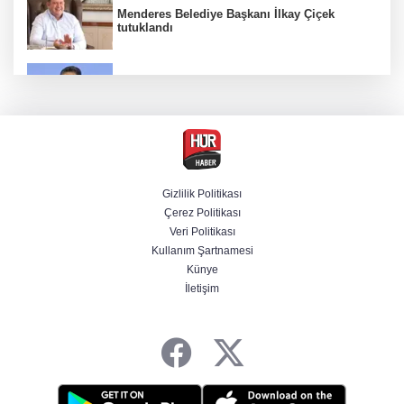
Menderes Belediye Başkanı İlkay Çiçek
tutuklandı
Bakan Yumaklı duyurdu! Çiftçilere ödemeler
bugün yapılıyor
Hür Ağbaba soruşturmasında MASAK para
hareketlerini inceledi
Gizlilik Politikası
Çerez Politikası
Bakan Gürlek: Kanunda şehitleri incitecek
Veri Politikası
düzenleme yok
Kullanım Şartnamesi
Künye
İletişim
Piyasalarda haftanın kazandıranları belli oldu