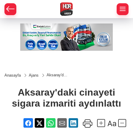
Aksaray'daki
Anasayfa
Ajans
cinayeti
sigara
izmariti
Aksaray'daki cinayeti
aydınlattı
sigara izmariti aydınlattı