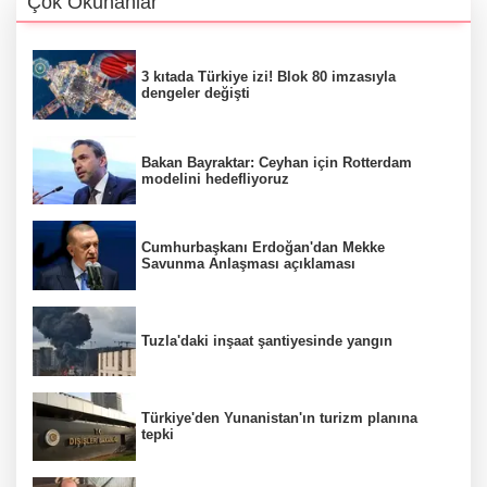
Çok Okunanlar
3 kıtada Türkiye izi! Blok 80 imzasıyla
dengeler değişti
Bakan Bayraktar: Ceyhan için Rotterdam
modelini hedefliyoruz
Cumhurbaşkanı Erdoğan'dan Mekke
Savunma Anlaşması açıklaması
Tuzla'daki inşaat şantiyesinde yangın
Türkiye'den Yunanistan'ın turizm planına
tepki