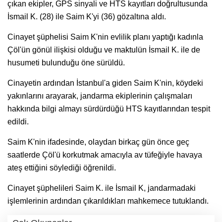
çıkan ekipler, GPS sinyali ve HTS kayıtları doğrultusunda
İsmail K. (28) ile Saim K'yi (36) gözaltına aldı.
Cinayet şüphelisi Saim K'nin evlilik planı yaptığı kadınla
Çöl'ün gönül ilişkisi olduğu ve maktulün İsmail K. ile de
husumeti bulunduğu öne sürüldü.
Cinayetin ardından İstanbul'a giden Saim K'nin, köydeki
yakınlarını arayarak, jandarma ekiplerinin çalışmaları
hakkında bilgi almayı sürdürdüğü HTS kayıtlarından tespit
edildi.
Saim K'nin ifadesinde, olaydan birkaç gün önce geç
saatlerde Çöl'ü korkutmak amacıyla av tüfeğiyle havaya
ateş ettiğini söylediği öğrenildi.
Cinayet şüphelileri Saim K. ile İsmail K, jandarmadaki
işlemlerinin ardından çıkarıldıkları mahkemece tutuklandı.