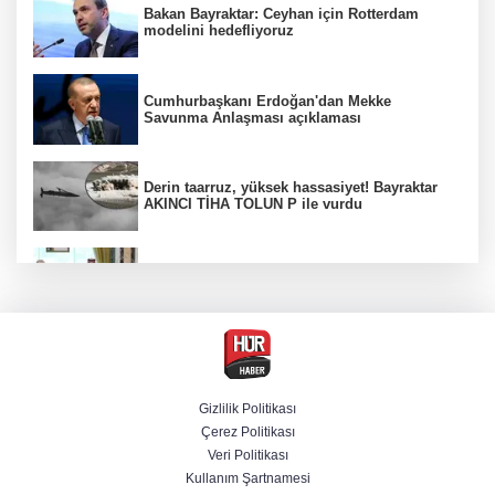
Bakan Bayraktar: Ceyhan için Rotterdam
modelini hedefliyoruz
Cumhurbaşkanı Erdoğan'dan Mekke
Savunma Anlaşması açıklaması
Derin taarruz, yüksek hassasiyet! Bayraktar
AKINCI TİHA TOLUN P ile vurdu
Bölgesel güvenlik için kritik adım! Mekke
Savunma Anlaşması imzalandı
Ankara'da "değnekçilik" operasyonu: 10
gözaltı
Gizlilik Politikası
Çerez Politikası
BM'nin teklifine Türk tarafından kabul,
Veri Politikası
Rumlardan ret
Kullanım Şartnamesi