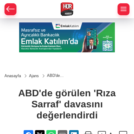
ABD'de
Anasayfa
Ajans
görülen
'Rıza Sarraf'
davasını
ABD'de görülen 'Rıza
değerlendirdi
Sarraf' davasını
değerlendirdi