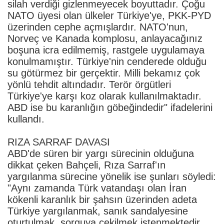
silah verdiği gizlenmeyecek boyuttadır. Çoğu
NATO üyesi olan ülkeler Türkiye'ye, PKK-PYD
üzerinden cephe açmışlardır. NATO'nun,
Norveç ve Kanada komplosu, anlayacağınız
boşuna icra edilmemiş, rastgele uygulamaya
konulmamıştır. Türkiye'nin cenderede olduğu
su götürmez bir gerçektir. Milli bekamız çok
yönlü tehdit altındadır. Terör örgütleri
Türkiye'ye karşı koz olarak kullanılmaktadır.
ABD ise bu karanlığın göbeğindedir" ifadelerini
kullandı.
RIZA SARRAF DAVASI
ABD'de süren bir yargı sürecinin olduğuna
dikkat çeken Bahçeli, Rıza Sarraf'ın
yargılanma sürecine yönelik ise şunları söyledi:
"Aynı zamanda Türk vatandaşı olan İran
kökenli karanlık bir şahsın üzerinden adeta
Türkiye yargılanmak, sanık sandalyesine
oturtulmak, sorguya çekilmek istenmektedir.