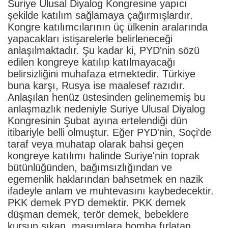
Suriye Ulusal Diyalog Kongresine yapıcı
şekilde katılım sağlamaya çağırmışlardır.
Kongre katılımcılarının üç ülkenin aralarında
yapacakları istişarelerle belirleneceği
anlaşılmaktadır. Şu kadar ki, PYD'nin sözü
edilen kongreye katılıp katılmayacağı
belirsizliğini muhafaza etmektedir. Türkiye
buna karşı, Rusya ise maalesef razıdır.
Anlaşılan henüz üstesinden gelinememiş bu
anlaşmazlık nedeniyle Suriye Ulusal Diyalog
Kongresinin Şubat ayına ertelendiği dün
itibariyle belli olmuştur. Eğer PYD'nin, Soçi'de
taraf veya muhatap olarak bahsi geçen
kongreye katılımı halinde Suriye'nin toprak
bütünlüğünden, bağımsızlığından ve
egemenlik haklarından bahsetmek en nazik
ifadeyle anlam ve muhtevasını kaybedecektir.
PKK demek PYD demektir. PKK demek
düşman demek, terör demek, bebeklere
kurşun sıkan, masumlara bomba fırlatan,