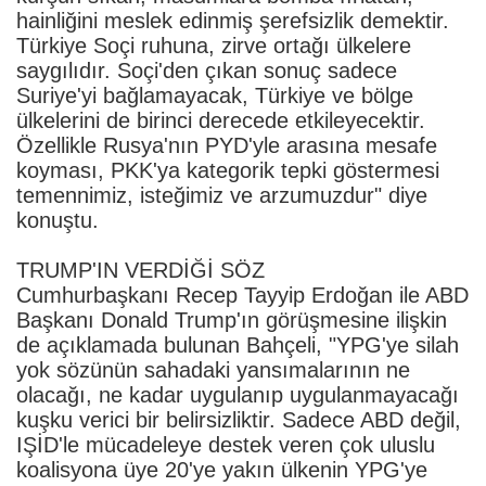
hainliğini meslek edinmiş şerefsizlik demektir.
Türkiye Soçi ruhuna, zirve ortağı ülkelere
saygılıdır. Soçi'den çıkan sonuç sadece
Suriye'yi bağlamayacak, Türkiye ve bölge
ülkelerini de birinci derecede etkileyecektir.
Özellikle Rusya'nın PYD'yle arasına mesafe
koyması, PKK'ya kategorik tepki göstermesi
temennimiz, isteğimiz ve arzumuzdur" diye
konuştu.
TRUMP'IN VERDİĞİ SÖZ
Cumhurbaşkanı Recep Tayyip Erdoğan ile ABD
Başkanı Donald Trump'ın görüşmesine ilişkin
de açıklamada bulunan Bahçeli, "YPG'ye silah
yok sözünün sahadaki yansımalarının ne
olacağı, ne kadar uygulanıp uygulanmayacağı
kuşku verici bir belirsizliktir. Sadece ABD değil,
IŞİD'le mücadeleye destek veren çok uluslu
koalisyona üye 20'ye yakın ülkenin YPG'ye