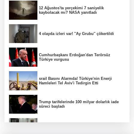
12 Ağustos'ta yerçekimi 7 saniyelik
kaybolacak mı? NASA yanıtladı
4 olayda izleri var! ''Ay Grubu'' çökertildi
Cumhurbaşkanı Erdoğan'dan Terörsüz
Türkiye vurgusu
srail Basını Alarmda! Türkiye'nin Enerji
Hamleleri Tel Aviv'i Tedirgin Etti
Trump tarifelerinde 100 milyar dolarlık iade
süreci başladı
MGK toplanıyor: Ana gündem Terörsüz
Türkiye