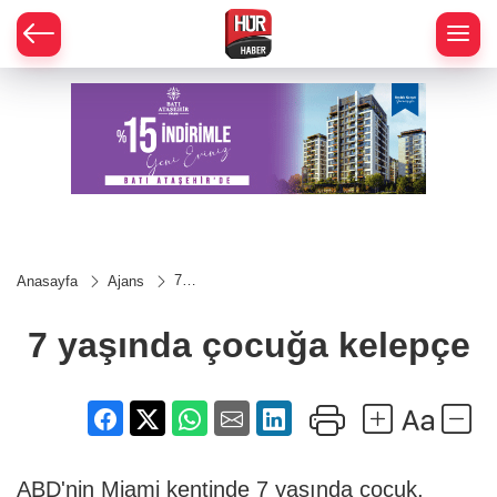
7
Anasayfa
Ajans
yaşında
çocuğa
kelepçe
7 yaşında çocuğa kelepçe
ABD'nin Miami kentinde 7 yaşında çocuk,