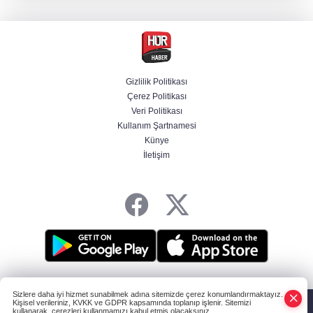
"Uzay"a ayrılan AR-GE bütçesi 107 kat arttı
Terörsüz Türkiye yasa teklifi Komisyon'dan
geçti
Gizlilik Politikası
Çerez Politikası
Savunmada Mekke ittifakı! Caydırıcılık
Veri Politikası
şemsiyesi büyüdü
Kullanım Şartnamesi
Künye
İletişim
Şanlıurfa'da termometreler 47 dereceyi
gösterdi
HABER YAZILIMI
ve TURKTICARET.NET projesidir Copyright© 2006-2026
Sizlere daha iyi hizmet sunabilmek adına sitemizde çerez konumlandırmaktayız.
Tüm hakları saklıdır.
Kişisel verileriniz, KVKK ve GDPR kapsamında toplanıp işlenir. Sitemizi
kullanarak, çerezleri kullanmamızı kabul etmiş olacaksınız.