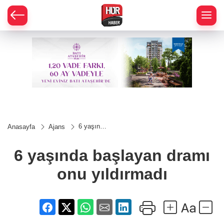
6 yaşında
Anasayfa
Ajans
başlayan
dramı onu
yıldırmadı
6 yaşında başlayan dramı
onu yıldırmadı