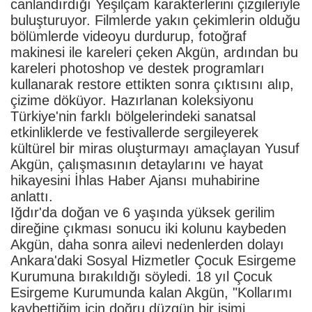
canlandırdığı Yeşilçam karakterlerini çizgileriyle
buluşturuyor. Filmlerde yakın çekimlerin olduğu
bölümlerde videoyu durdurup, fotoğraf
makinesi ile kareleri çeken Akgün, ardından bu
kareleri photoshop ve destek programları
kullanarak restore ettikten sonra çıktısını alıp,
çizime döküyor. Hazırlanan koleksiyonu
Türkiye'nin farklı bölgelerindeki sanatsal
etkinliklerde ve festivallerde sergileyerek
kültürel bir miras oluşturmayı amaçlayan Yusuf
Akgün, çalışmasının detaylarını ve hayat
hikayesini İhlas Haber Ajansı muhabirine
anlattı.
Iğdır'da doğan ve 6 yaşında yüksek gerilim
direğine çıkması sonucu iki kolunu kaybeden
Akgün, daha sonra ailevi nedenlerden dolayı
Ankara'daki Sosyal Hizmetler Çocuk Esirgeme
Kurumuna bırakıldığı söyledi. 18 yıl Çocuk
Esirgeme Kurumunda kalan Akgün, "Kollarımı
kaybettiğim için doğru düzgün bir işimi