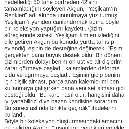
hedeflediği 50 tane portreden 42'sini
tamamladığını söyleyen Akgün, "Yeşilçam'ın
Renkleri" adı altında unutulmaya yüz tutmuş
Yeşilçam'ı yeniden canlandırmak adına böyle
bir koleksiyon yaptığını kaydetti. Çizim
süreçlerinde sürekli Yeşilçam filmleri izlediğini
dile getiren Akgün bu konuda yurtta tanışıp
evlendiği eşinin de desteğine değinerek, "Eşim
gerçekten bana büyük destek oldu. Bir dönem
çizimlerden dolayı benim ön üst ve alt dişlerim
zarar görmeye başladı, kalemlerden deforme
oldu ve ağrımaya başladı. Eşimin gidip benim
için dişlik alması, parçalanan kalemlerimi ben
kullanmaya çalışırken bana yeni set alması gibi
desteği oldu. 'Bu kare nasıl olur, hangisini daha
iyi yapabiliriz' diye bazen kendisine sorardım.
Bu süreci aslında birlikte geçirdik" ifadelerini
kullandı.
Böyle bir koleksiyon oluşturmasındaki amacını
da belirten Akgün, "İnsanların verdikleri emekle