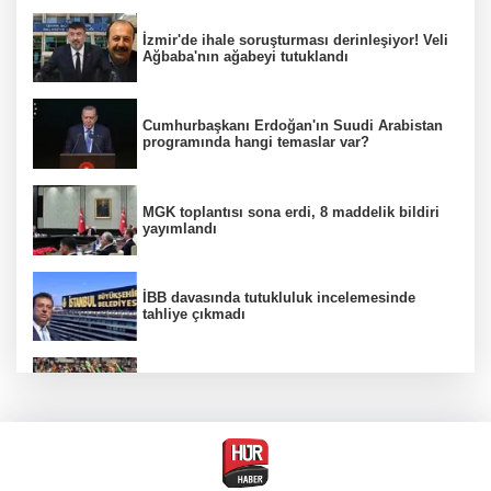
İzmir'de ihale soruşturması derinleşiyor! Veli
Ağbaba'nın ağabeyi tutuklandı
Cumhurbaşkanı Erdoğan'ın Suudi Arabistan
programında hangi temaslar var?
MGK toplantısı sona erdi, 8 maddelik bildiri
yayımlandı
İBB davasında tutukluluk incelemesinde
tahliye çıkmadı
Beşiktaş 10 kişiyle Hradec Kralove'yi
deplasmanda yendi
Venezuela'da iktidar partisi ile muhalefet
mutabık kaldı