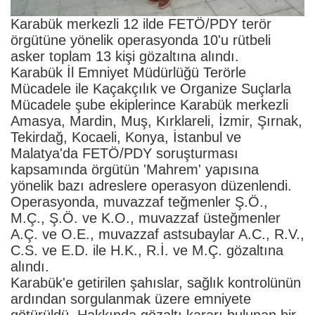
Karabük merkezli 12 ilde FETÖ/PDY terör
örgütüne yönelik operasyonda 10'u rütbeli
asker toplam 13 kişi gözaltına alındı.
Karabük İl Emniyet Müdürlüğü Terörle
Mücadele ile Kaçakçılık ve Organize Suçlarla
Mücadele şube ekiplerince Karabük merkezli
Amasya, Mardin, Muş, Kırklareli, İzmir, Şırnak,
Tekirdağ, Kocaeli, Konya, İstanbul ve
Malatya'da FETÖ/PDY soruşturması
kapsamında örgütün 'Mahrem' yapısına
yönelik bazı adreslere operasyon düzenlendi.
Operasyonda, muvazzaf teğmenler Ş.Ö.,
M.Ç., Ş.Ö. ve K.O., muvazzaf üsteğmenler
A.Ç. ve O.E., muvazzaf astsubaylar A.C., R.V.,
C.S. ve E.D. ile H.K., R.İ. ve M.Ç. gözaltına
alındı.
Karabük'e getirilen şahıslar, sağlık kontrolünün
ardından sorgulanmak üzere emniyete
götürüldü. Hakkında gözaltı kararı bulunan bir