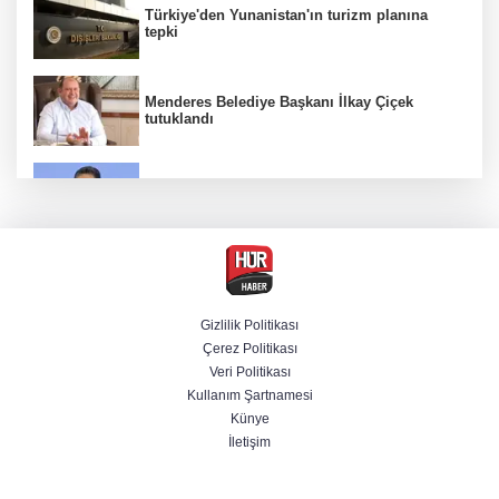
Türkiye'den Yunanistan'ın turizm planına
tepki
Menderes Belediye Başkanı İlkay Çiçek
tutuklandı
Bakan Yumaklı duyurdu! Çiftçilere ödemeler
bugün yapılıyor
Hür Ağbaba soruşturmasında MASAK para
hareketlerini inceledi
Gizlilik Politikası
Çerez Politikası
Bakan Gürlek: Kanunda şehitleri incitecek
Veri Politikası
düzenleme yok
Kullanım Şartnamesi
Künye
İletişim
Piyasalarda haftanın kazandıranları belli oldu