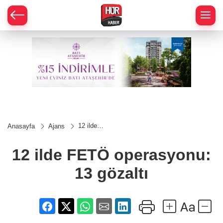
12 ilde
Anasayfa
Ajans
FETÖ
operasyonu:
13 gözaltı
12 ilde FETÖ operasyonu:
13 gözaltı