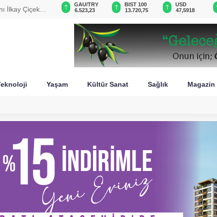
GAU/TRY
BIST 100
USD
EUR
m dünya
6.523,23
13.720,75
47,5918
55,0696
eknoloji
Yaşam
Kültür Sanat
Sağlık
Magazin