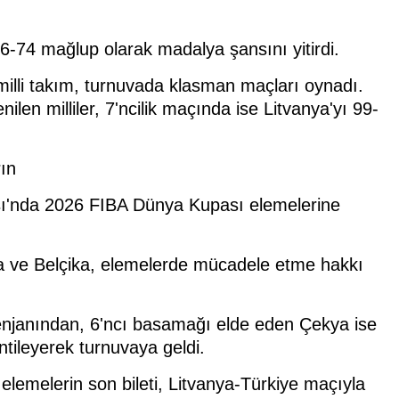
76-74 mağlup olarak madalya şansını yitirdi.
milli takım, turnuvada klasman maçları oynadı.
en milliler, 7'ncilik maçında ise Litvanya'yı 99-
rın
ı'nda 2026 FIBA Dünya Kupası elemelerine
anya ve Belçika, elemelerde mücadele etme hakkı
enjanından, 6'ncı basamağı elde eden Çekya ise
ntileyerek turnuvaya geldi.
 elemelerin son bileti, Litvanya-Türkiye maçıyla