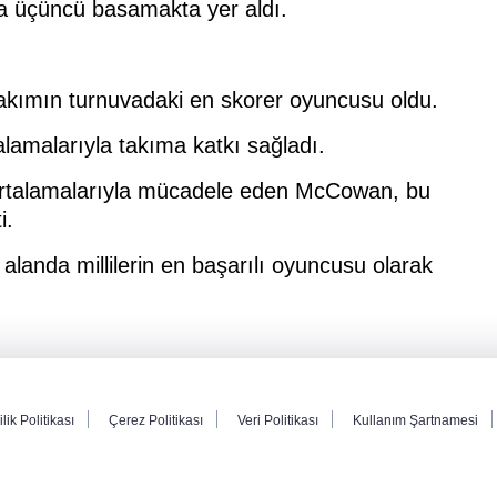
da üçüncü basamakta yer aldı.
akımın turnuvadaki en skorer oyuncusu oldu.
lamalarıyla takıma katkı sağladı.
 ortalamalarıyla mücadele eden McCowan, bu
i.
alanda millilerin en başarılı oyuncusu olarak
ilik Politikası
Çerez Politikası
Veri Politikası
Kullanım Şartnamesi