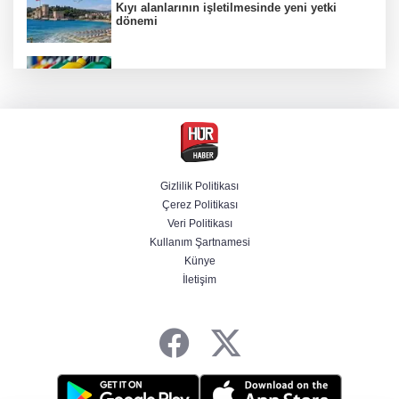
Kıyı alanlarının işletilmesinde yeni yetki
dönemi
Benzine ikinci zam yolda, pompa fiyatı
yeniden değişecek
Kamuda yapay zeka 2 milyar liralık riski
belirledi
Gizlilik Politikası
Çerez Politikası
BAE, İran'ın Hürmüz Boğazı'nda bir gemisini
Veri Politikası
füzeyle hedef aldığını duyurdu
Kullanım Şartnamesi
Künye
İletişim
Başsavcılıktan Muzaffer Şirin hakkında
gözaltı talimatı