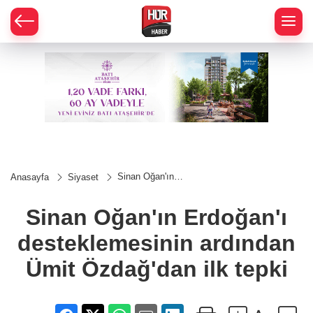
Sinan Oğan'ın
Anasayfa
Siyaset
Erdoğan'ı
desteklemesinin
ardından Ümit
Sinan Oğan'ın Erdoğan'ı
Özdağ'dan ilk
tepki
desteklemesinin ardından
Ümit Özdağ'dan ilk tepki