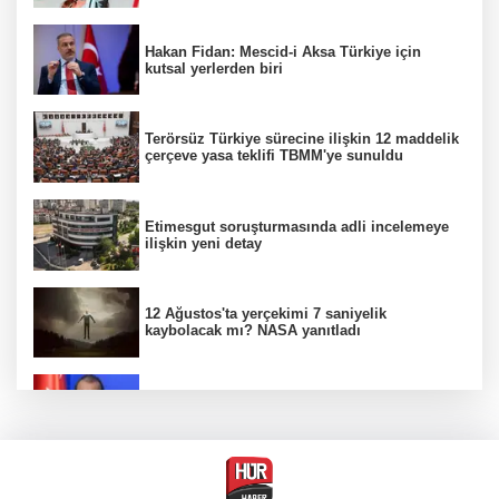
Hakan Fidan: Mescid-i Aksa Türkiye için
kutsal yerlerden biri
Terörsüz Türkiye sürecine ilişkin 12 maddelik
çerçeve yasa teklifi TBMM'ye sunuldu
Etimesgut soruşturmasında adli incelemeye
ilişkin yeni detay
12 Ağustos'ta yerçekimi 7 saniyelik
kaybolacak mı? NASA yanıtladı
AK Parti Sözcüsü Ömer Çelik 2 yıllık süreçte
kritik aşamaya gelindiğini açıkladı
Firari olarak aranıyordu! Menderes Belediye