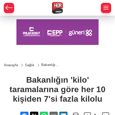
Bakanlığın
Anasayfa
Sağlık
'kilo'
taramalarına
göre her 10
Bakanlığın 'kilo'
kişiden 7'si
fazla kilolu
taramalarına göre her 10
kişiden 7'si fazla kilolu